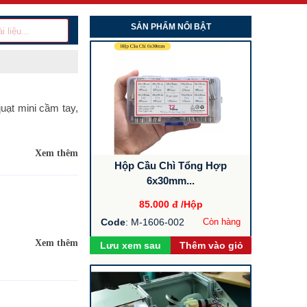
SẢN PHẨM NỔI BẬT
ạt mini cầm tay,
Xem thêm
Hộp Cầu Chì Tổng Hợp
6x30mm...
85.000 đ
/Hộp
Code
: M-1606-002
Còn hàng
Xem thêm
Lưu xem sau
Thêm vào giỏ