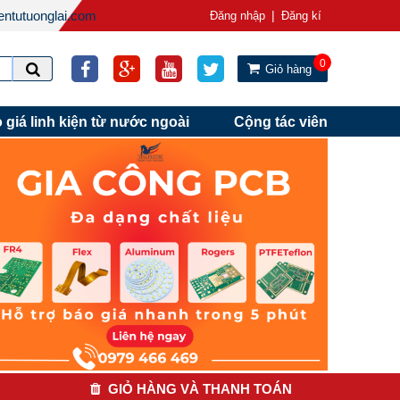
ntutuonglai.com
|
Đăng nhập
Đăng kí
0
Giỏ hàng
 giá linh kiện từ nước ngoài
Cộng tác viên
GIỎ HÀNG VÀ THANH TOÁN