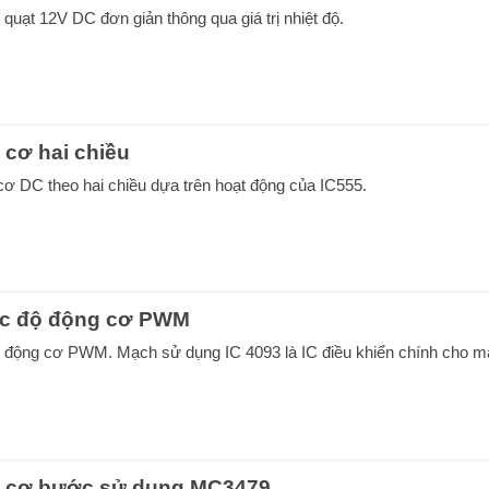
quạt 12V DC đơn giản thông qua giá trị nhiệt độ.
 cơ hai chiều
ơ DC theo hai chiều dựa trên hoạt động của IC555.
tốc độ động cơ PWM
ộ động cơ PWM. Mạch sử dụng IC 4093 là IC điều khiển chính cho m
g cơ bước sử dụng MC3479