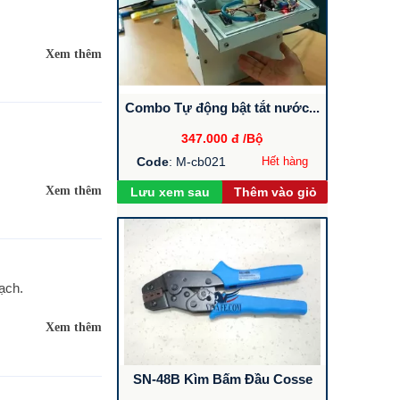
Xem thêm
Combo Tự động bật tắt nước...
347.000 đ
/Bộ
Code
: M-cb021
Hết hàng
Xem thêm
Lưu xem sau
Thêm vào giỏ
ạch.
Xem thêm
SN-48B Kìm Bấm Đầu Cosse