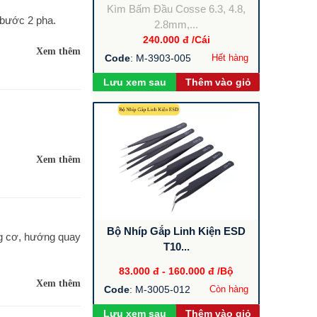
Kìm Bấm Đầu Cosse 6.3, 4.8,
bước 2 pha.
2.8mm,...
240.000 đ
/Cái
Xem thêm
Code
: M-3903-005
Hết hàng
Lưu xem sau
Thêm vào giỏ
Xem thêm
Bộ Nhíp Gắp Linh Kiện ESD
g cơ, hướng quay
T10...
83.000 đ
-
160.000 đ
/Bộ
Xem thêm
Code
: M-3005-012
Còn hàng
Lưu xem sau
Thêm vào giỏ