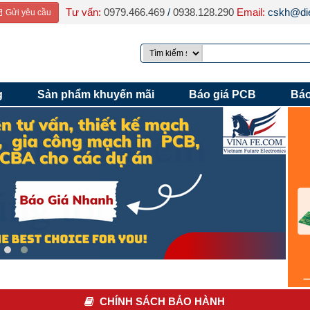
Tư vấn:
0979.466.469
/
0938.128.290
Email:
cskh@die
Gửi yêu cầu
g
Sản phẩm khuyến mãi
Báo giá PCB
Báo
CHÍNH SÁCH BẢO HÀNH