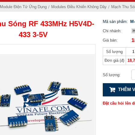
 Module Điện Tử Ứng Dụng
Modules Điều Khiển Không Dây
Mạch Thu Só
M-
Mã sản phẩm:
hu Sóng RF 433MHz H5V4D-
Chi nhánh:
433 3-5V
1
Giá bán:
Số lượng
1
Đơn giá (đ)
18,
Số lượng:
THÊM V
Đặt câu hỏi lên d