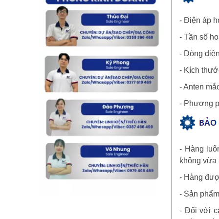
- Điện áp h
- Tần số h
- Dòng điện
- Kích thướ
- Anten mắ
- Phương p
- Hàng luô
không vừa l
- Hàng được
- Sản phẩm
- Đối với 