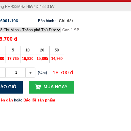
ng RF 433MHz H5V4D-433 3-5V
6001-106
Chi tiết
Bảo hành
:
Còn 1 SP
8.700 đ
5
10
20
50
700
17,765
16,830
15,895
14,960
18.700 đ
(Cái)
=
-
+
ÀO GIỎ
MUA NGAY
iễn đàn
hoặc
Báo lỗi sản phẩm