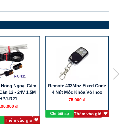
 Hồng Ngoại Cảm
Remote 433Mhz Fixed Code
2272-T
Cản 12 - 24V 1.5M
4 Nút Móc Khóa Vỏ Inox
HPJ-R21
75.000 đ
190.000 đ
Chi tiết sp
Thêm vào giỏ
Chi tiết
Thêm vào giỏ