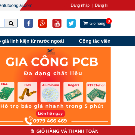
ntutuonglai.com
|
Đăng nhập
Đăng kí
0
Giỏ hàng
 giá linh kiện từ nước ngoài
Cộng tác viên
GIỎ HÀNG VÀ THANH TOÁN