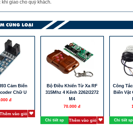
 khi giao cho quý khách.
M CÙNG LOẠI
393 Cảm Biến
Bộ Điều Khiển Từ Xa RF
Công Tắc
coder Chữ U
315Mhz 4 Kênh 2262/2272
Biến Vật 
M4
.000 đ
70.000 đ
Thêm vào giỏ
Chi tiết sp
Thêm vào giỏ
Chi tiết sp