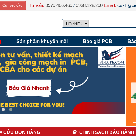
Tư vấn:
0979.466.469
/
0938.128.290
Email:
cskh@die
Gửi yêu cầu
g
Sản phẩm khuyến mãi
Báo giá PCB
Báo
A CỨU ĐƠN HÀNG
CHÍNH SÁCH BẢO HÀNH