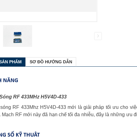
 SẢN PHẨM
SƠ ĐỒ HƯỚNG DẪN
 Sóng RF 433MHz H5V4D-433
 sóng RF 433Mhz H5V4D-433 mới là giải pháp tối ưu cho việ
. Mạch RF mới này đã hạn chế tối đa nhiễu, đây là những ưu đ