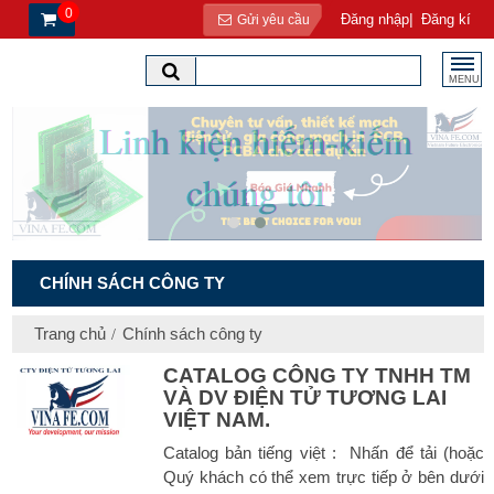
0
|
Đăng nhập
Đăng kí
Gửi yêu cầu
MENU
CHÍNH SÁCH CÔNG TY
Trang chủ
Chính sách công ty
CATALOG CÔNG TY TNHH TM
VÀ DV ĐIỆN TỬ TƯƠNG LAI
VIỆT NAM.
Catalog bản tiếng việt : Nhấn để tải (hoặc
Quý khách có thể xem trực tiếp ở bên dưới