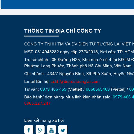
THÔNG TIN ĐỊA CHỈ CÔNG TY
CÔNG TY TNHH TM VÀ DV ĐIỆN TỬ TƯƠNG LAI VIỆT
MST: 0314948282 ngày cấp 27/3/2018, Nơi cấp: TP. HCM
Trụ sở chính : 05 Đường N25, Khu nhà ở số 4 tại KĐTM 
Phường Long Phước, Thành phố Hồ Chí Minh, Việt Nam
Chi nhánh : 434/7 Nguyễn Bình, Xã Phú Xuân, Huyện N
Email liên hệ:
cskh@dientutuonglai.com
Tư vấn:
0979 466 469
(Viettel) /
0868565469
(Viettel) /
09
Bảo hành/ đơn hàng/ Mua linh kiện nhắn zalo:
0979 466 
0965.127.247
Liên kết mạng xã hội