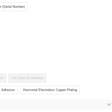
e (Serial Number)
on)
Yes (Specify Number)
e Adhesive
Horizontal Electroless Copper Plating