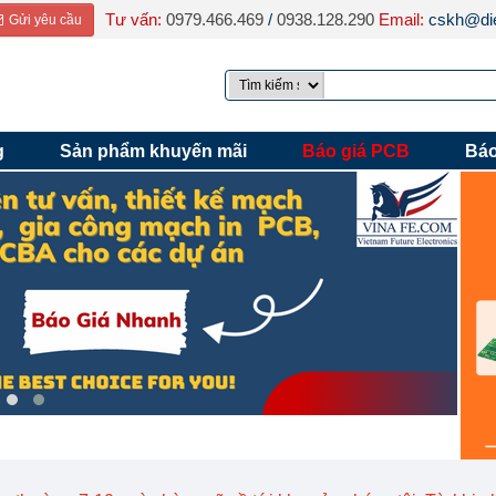
Tư vấn:
0979.466.469
/
0938.128.290
Email:
cskh@die
Gửi yêu cầu
g
Sản phẩm khuyến mãi
Báo giá PCB
Báo