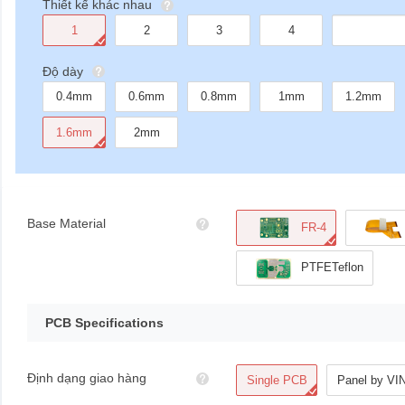
Thiết kế khác nhau
1
2
3
4
Độ dày
0.4mm
0.6mm
0.8mm
1mm
1.2mm
1.6mm
2mm
Base Material
FR-4
PTFETeflon
PCB Specifications
Định dạng giao hàng
Single PCB
Panel by V