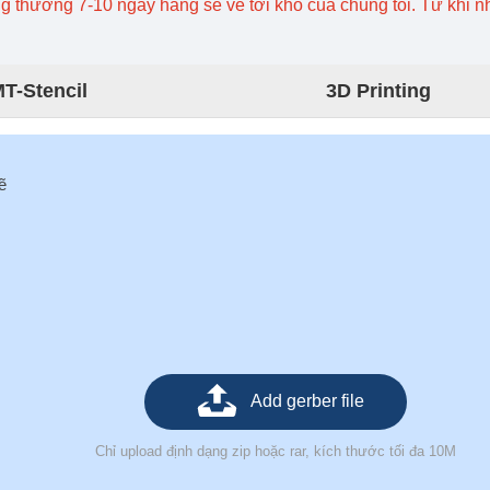
g thường 7-10 ngày hàng sẽ về tới kho của chúng tôi. Từ khi 
T-Stencil
3D Printing
ẽ
Add gerber file
Chỉ upload định dạng zip hoặc rar, kích thước tối đa 10M