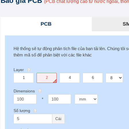
Báo giá PCB
(PCB chất lượng cao từ nước ngoài, thôn
PCB
SM
Hệ thống sẽ tự động phân tích file của bạn tải lên. Chúng tôi s
thêm mã số để phân biệt với các file khác
Layer
1
2
4
6
Dimensions
*
Số lượng
Cái