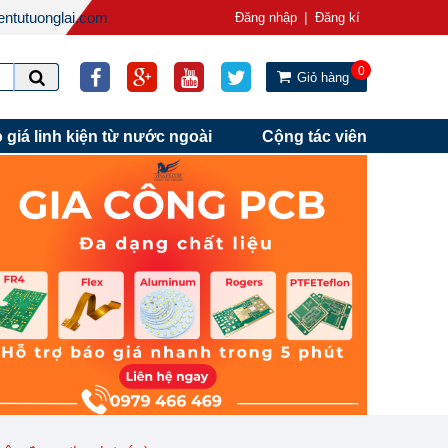
ntutuonglai.com
|
Đăng nhập
Đăng kí
0
Giỏ hàng
 giá linh kiện từ nước ngoài
Cộng tác viên