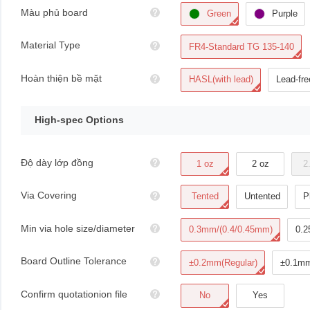
Màu phủ board
Green
Purple
Material Type
FR4-Standard TG 135-140
Hoàn thiện bề mặt
HASL(with lead)
Lead-fr
High-spec Options
Độ dày lớp đồng
1 oz
2 oz
2
Via Covering
Tented
Untented
P
Min via hole size/diameter
0.3mm/(0.4/0.45mm)
0.2
Board Outline Tolerance
±0.2mm(Regular)
±0.1mm
Confirm quotationion file
No
Yes