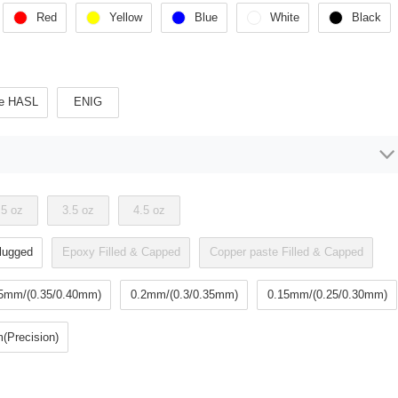
Red
Yellow
Blue
White
Black
ee HASL
ENIG
.5 oz
3.5 oz
4.5 oz
lugged
Epoxy Filled & Capped
Copper paste Filled & Capped
5mm/(0.35/0.40mm)
0.2mm/(0.3/0.35mm)
0.15mm/(0.25/0.30mm)
(Precision)