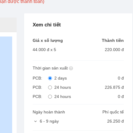
nhận được thanh toán)
Xem chi tiết
Giá x số lượng
Thành tiền
44.000 đ
x 5
220.000 đ
Thời gian sản xuất
PCB:
2 days
0 đ
PCB:
24 hours
226.875 đ
PCB:
24 hours
0 đ
Ngày hoàn thành
Phí quốc tế
6 - 9 ngày
26.250 đ