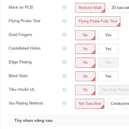
Mark on PCB
Remove Mark
2D barcod
Flying Probe Test
Flying Probe Fully Test
Gold Fingers
No
Yes
Castellated Holes
No
Yes
Edge Plating
No
Yes
Blind Slots
No
Yes
Tiêu chuẩn UL
No
Yes (Any Positi
Via Plating Method
Not Specified
Conductiv
Tùy chọn nâng cao