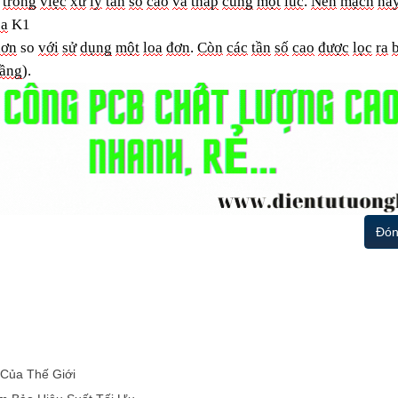
trong
việc
xử
lý
tần
số
cao
và
thấp
cùng
một
lúc
.
Nên
mạch
nà
oa
K1
hơn
so
với
sử
dụng
một
loa
đơn
.
Còn
các
tần
số
cao
được
lọc
ra
tầng
)
.
Đón
Của Thế Giới