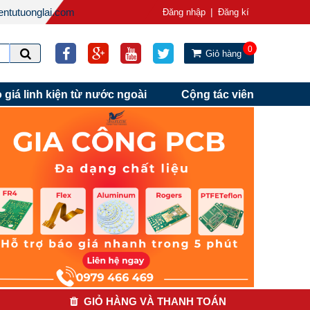
ntutuonglai.com
|
Đăng nhập
Đăng kí
0
Giỏ hàng
 giá linh kiện từ nước ngoài
Cộng tác viên
GIỎ HÀNG VÀ THANH TOÁN