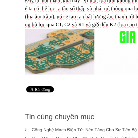
Đây
là
một
mạch
khá
hay!
Vì
m
ột
loa
đơn
không
tốt
ể
ta
có
thể
lọc
ra
tần
số
thấ
p
và
phát
nó
thông
qua
l
(
loa
âm
trầm
)
,
nó
sẽ
tạo
ra
chất
lượng
âm
thanh
tốt
ng
bộ
lọ
c
qua C1, C2
và
R1
và
gửi
đế
n
K2 (
loa
cao
Tin cùng chuyên mục
Công Nghệ Mạch Điện Tử: Nền Tảng Cho Sự Tiến Bộ 