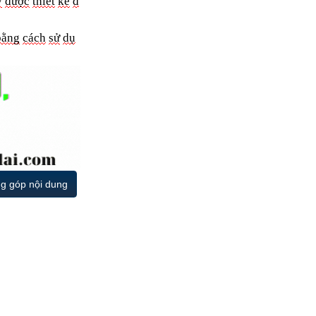
y
được
thiết
kế
đ
bằng
cách
sử
dụ
g góp nội dung