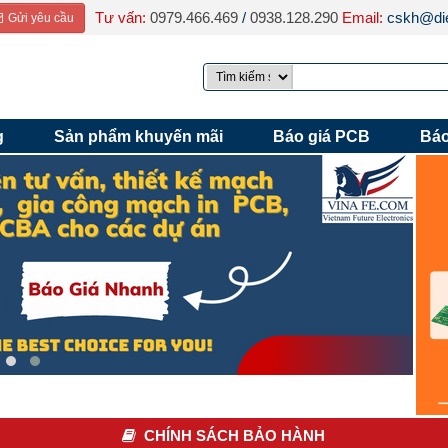
Tư vấn:
0979.466.469
/
0938.128.290
Email:
cskh@die
Gửi yêu cầu
g
Sản phẩm khuyến mãi
Báo giá PCB
Báo
CHÍNH SÁCH BẢO HÀNH