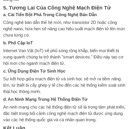
5. Tương Lai Của Công Nghệ Mạch Điện Tử
a. Cải Tiến Đột Phá Trong Công Nghệ Bán Dẫn
Công nghệ bán dẫn thế hệ mới, như transistor 2D hoặc công
nghệ nano, hứa hẹn sẽ nâng cao hiệu suất mạch điện tử lên mức
chưa từng có.
b. Phổ Cập IoT
Internet Vạn Vật (IoT) sẽ phủ sóng rộng khắp, biến mọi thiết bị
xung quanh chúng ta trở thành "smart devices." Điều này tạo cơ
hội mới cho ngành mạch điện tử.
c. Ứng Dụng Điện Tử Sinh Học
Sự kết hợp giữa mạch điện tử và sinh học sẽ mở ra tiềm năng
lớn, từ thiết bị cấy ghép y tế cho đến các hệ thống kiểm soát sinh
thái học thông minh.
d. An Ninh Mạng Trong Hệ Thống Điện Tử
An ninh mạng cho các hệ thống điện tử sẽ là trọng tâm phát triển,
đặc biệt trong bối cảnh công nghệ mạch điện tử được ứng dụng
vào các hệ thống quốc gia và cá nhân quan trọng.
Kết Luận