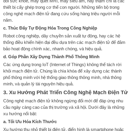
dõi sức khỏe, máy quét MRI, máy siêu âm, hay thậm chí là các
thiết bị cấy ghép trong cơ thể con người. Những tiến bộ trong
công nghệ mạch điện tử đang cứu sống hàng triệu người mỗi
năm.
c. Thúc Đẩy Tự Động Hóa Trong Công Nghiệp
Robot công nghiệp, dây chuyền sản xuất tự động, hay các hệ
thống điều khiển hiện đại đều dựa trên các mạch điện tử để đảm
bảo hoạt động chính xác, nhanh chóng, và hiệu quả.
d. Góp Phần Xây Dựng Thành Phố Thông Minh
Các ứng dụng trong IoT (Internet of Things) không thể tách rời
khỏi mạch điện tử. Chúng là chìa khóa để xây dựng các thành
phố thông minh với hệ thống giao thông thông minh, nhà thông
minh, và quản lý tài nguyên hiệu quả.
3. Xu Hướng Phát Triển Công Nghệ Mạch Điện Tử
Công nghệ mạch điện tử không ngừng đổi mới để đáp ứng nhu
cầu ngày càng cao của thị trường và xã hội. Dưới đây là những
xu hướng nổi bật:
a. Tối Ưu Hóa Kích Thước
Xu hướng thu nhỏ thiết bị điện tử, điển hình là smartphone hoặc