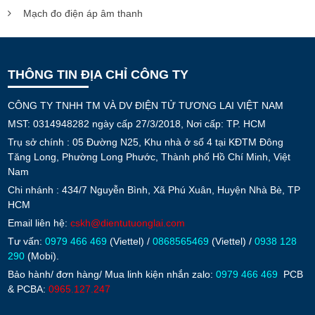
Mạch đo điện áp âm thanh
THÔNG TIN ĐỊA CHỈ CÔNG TY
CÔNG TY TNHH TM VÀ DV ĐIỆN TỬ TƯƠNG LAI VIỆT NAM
MST: 0314948282 ngày cấp 27/3/2018, Nơi cấp: TP. HCM
Trụ sở chính : 05 Đường N25, Khu nhà ở số 4 tại KĐTM Đông
Tăng Long, Phường Long Phước, Thành phố Hồ Chí Minh, Việt
Nam
Chi nhánh : 434/7 Nguyễn Bình, Xã Phú Xuân, Huyện Nhà Bè, TP
HCM
Email liên hệ:
cskh@dientutuonglai.com
Tư vấn:
0979 466 469
(Viettel) /
0868565469
(Viettel) /
0938 128
290
(Mobi).
Bảo hành/ đơn hàng/ Mua linh kiện nhắn zalo:
0979 466 469
PCB
& PCBA:
0965.127.247