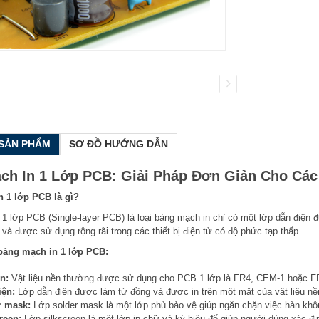
 SẢN PHẨM
SƠ ĐỒ HƯỚNG DẪN
ch In 1 Lớp PCB: Giải Pháp Đơn Giản Cho Các 
 1 lớp PCB là gì?
1 lớp PCB (Single-layer PCB) là loại bảng mạch in chỉ có một lớp dẫn điện đư
 và được sử dụng rộng rãi trong các thiết bị điện tử có độ phức tạp thấp.
bảng mạch in 1 lớp PCB:
n:
Vật liệu nền thường được sử dụng cho PCB 1 lớp là FR4, CEM-1 hoặc F
iện:
Lớp dẫn điện được làm từ đồng và được in trên một mặt của vật liệu nề
r mask:
Lớp solder mask là một lớp phủ bảo vệ giúp ngăn chặn việc hàn kh
reen:
Lớp silkscreen là một lớp in chữ và ký hiệu để giúp người dùng xác đ