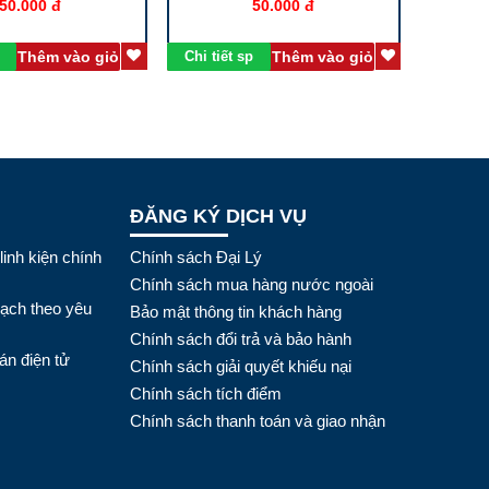
50.000 đ
50.000 đ
Thêm vào giỏ
Chi tiết sp
Thêm vào giỏ
Chi tiết
ĐĂNG KÝ DỊCH VỤ
linh kiện chính
Chính sách Đại Lý
Chính sách mua hàng nước ngoài
mạch theo yêu
Bảo mật thông tin khách hàng
Chính sách đổi trả và bảo hành
án điện tử
Chính sách giải quyết khiếu nại
Chính sách tích điểm
Chính sách thanh toán và giao nhận