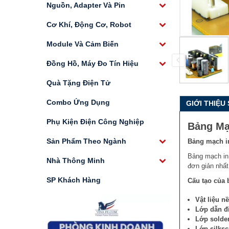
Nguồn, Adapter Và Pin
Cơ Khí, Động Cơ, Robot
Module Và Cảm Biến
Đồng Hồ, Máy Đo Tín Hiệu
Quà Tặng Điện Tử
Combo Ứng Dụng
GIỚI THIỆU
Phụ Kiện Điện Công Nghiệp
Bảng Mạ
Sản Phẩm Theo Ngành
Bảng mạch in
Bảng mạch in 
Nhà Thông Minh
đơn giản nhất
SP Khách Hàng
Cấu tạo của 
Vật liệu nề
Lớp dẫn đ
Lớp solde
Lớp silksc