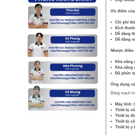
Ưu điểm của
Chi phí th
Kích thướ
Dễ dàng th
Dễ dàng s
Nhược điểm 
Khả năng 
Khả năng c
Độ phức tạ
Ứng dụng củ
Bảng mạch in 
Máy tính:
B
Thiết bị v
Thiết bị đi
Thiết bị c
Thiết bị y t