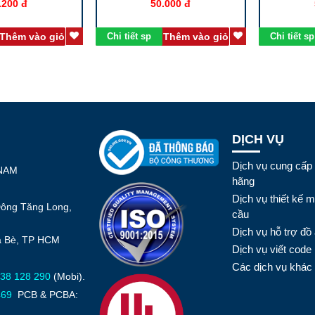
.200 đ
50.000 đ
Thêm vào giỏ
Chi tiết sp
Thêm vào giỏ
Chi tiết sp
DỊCH VỤ
Dịch vụ cung cấp 
 NAM
hãng
Dịch vụ thiết kế 
Đông Tăng Long,
cầu
Dịch vụ hỗ trợ đồ 
hà Bè, TP HCM
Dịch vụ viết code
Các dịch vụ khác
38 128 290
(Mobi).
469
PCB & PCBA: