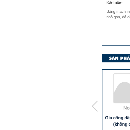
Kết luận:
Bảng mạch in 
nhỏ gọn, dễ d
SẢN PHẨ
n Nhôm PCB
Bảng Mạch In Dẻo PCB
Gia công dâ
ng PCB)
dùng trong thiết kế và gia
(không 