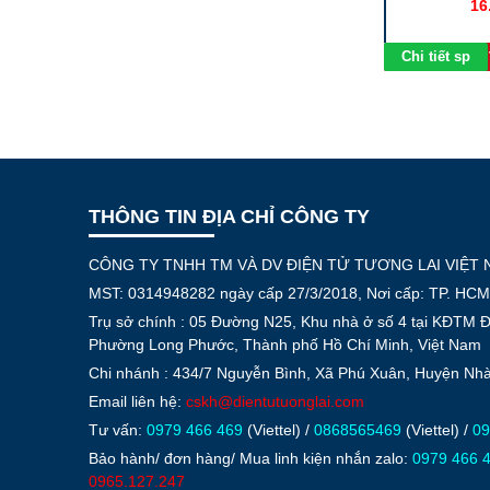
công PCB
00 đ
16
50.000 đ
êm vào giỏ
Chi tiết sp
Chi tiết sp
Thêm vào giỏ
THÔNG TIN ĐỊA CHỈ CÔNG TY
CÔNG TY TNHH TM VÀ DV ĐIỆN TỬ TƯƠNG LAI VIỆT
MST: 0314948282 ngày cấp 27/3/2018, Nơi cấp: TP. HCM
Trụ sở chính : 05 Đường N25, Khu nhà ở số 4 tại KĐTM 
Phường Long Phước, Thành phố Hồ Chí Minh, Việt Nam
Chi nhánh : 434/7 Nguyễn Bình, Xã Phú Xuân, Huyện N
Email liên hệ:
cskh@dientutuonglai.com
Tư vấn:
0979 466 469
(Viettel) /
0868565469
(Viettel) /
09
Bảo hành/ đơn hàng/ Mua linh kiện nhắn zalo:
0979 466 
0965.127.247