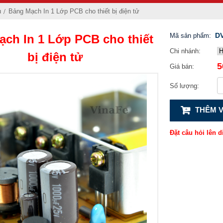
ụ
Bảng Mạch In 1 Lớp PCB cho thiết bị điện tử
DV
Mã sản phẩm:
ch In 1 Lớp PCB cho thiết
Chi nhánh:
bị điện tử
5
Giá bán:
Số lượng:
THÊM V
Đặt câu hỏi lên d