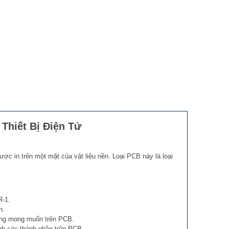
Thiết Bị Điện Tử
ợc in trên một mặt của vật liệu nền. Loại PCB này là loại
R-1.
n.
ông mong muốn trên PCB.
ịnh các thành phần trên PCB.