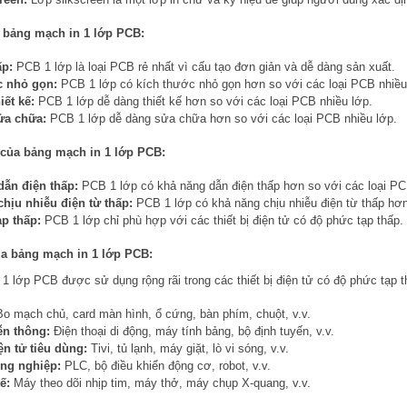
 bảng mạch in 1 lớp PCB:
ấp:
PCB 1 lớp là loại PCB rẻ nhất vì cấu tạo đơn giản và dễ dàng sản xuất.
c nhỏ gọn:
PCB 1 lớp có kích thước nhỏ gọn hơn so với các loại PCB nhiều
iết kế:
PCB 1 lớp dễ dàng thiết kế hơn so với các loại PCB nhiều lớp.
ửa chữa:
PCB 1 lớp dễ dàng sửa chữa hơn so với các loại PCB nhiều lớp.
của bảng mạch in 1 lớp PCB:
dẫn điện thấp:
PCB 1 lớp có khả năng dẫn điện thấp hơn so với các loại PC
hịu nhiễu điện từ thấp:
PCB 1 lớp có khả năng chịu nhiễu điện từ thấp hơn
p thấp:
PCB 1 lớp chỉ phù hợp với các thiết bị điện tử có độ phức tạp thấp.
a bảng mạch in 1 lớp PCB:
1 lớp PCB được sử dụng rộng rãi trong các thiết bị điện tử có độ phức tạp 
o mạch chủ, card màn hình, ổ cứng, bàn phím, chuột, v.v.
iễn thông:
Điện thoại di động, máy tính bảng, bộ định tuyến, v.v.
ện tử tiêu dùng:
Tivi, tủ lạnh, máy giặt, lò vi sóng, v.v.
ông nghiệp:
PLC, bộ điều khiển động cơ, robot, v.v.
ế:
Máy theo dõi nhịp tim, máy thở, máy chụp X-quang, v.v.