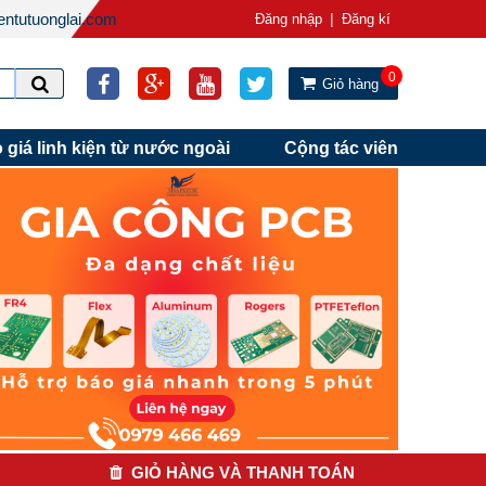
ntutuonglai.com
|
Đăng nhập
Đăng kí
0
Giỏ hàng
 giá linh kiện từ nước ngoài
Cộng tác viên
GIỎ HÀNG VÀ THANH TOÁN