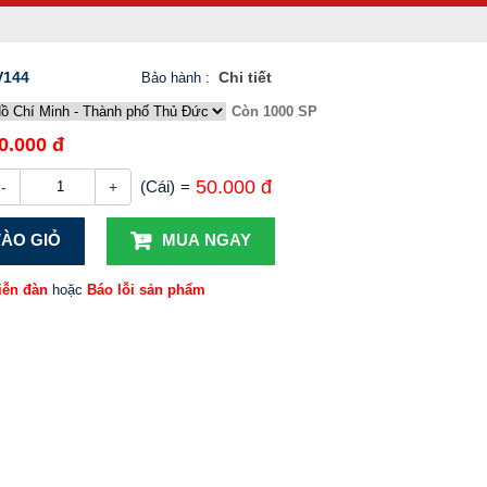
144
Chi tiết
Bảo hành
:
Còn 1000 SP
0.000 đ
50.000 đ
(Cái)
=
-
+
ÀO GIỎ
MUA NGAY
iễn đàn
hoặc
Báo lỗi sản phẩm