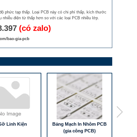
 độ phức tạp thấp. Loại PCB này có chi phí thấp, kích thước
 nhiễu điện từ thấp hơn so với các loại PCB nhiều lớp.
8.397
(có zalo)
.com/bao-gia-pcb
Gỡ Linh Kiện
Bảng Mạch In Nhôm PCB
Bảng
(gia công PCB)
dùng t