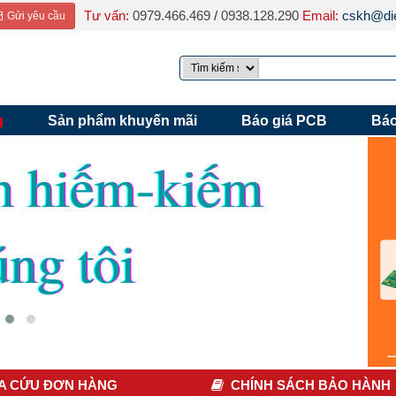
Tư vấn:
0979.466.469
/
0938.128.290
Email:
cskh@die
Gửi yêu cầu
g
Sản phẩm khuyến mãi
Báo giá PCB
Báo
A CỨU ĐƠN HÀNG
CHÍNH SÁCH BẢO HÀNH