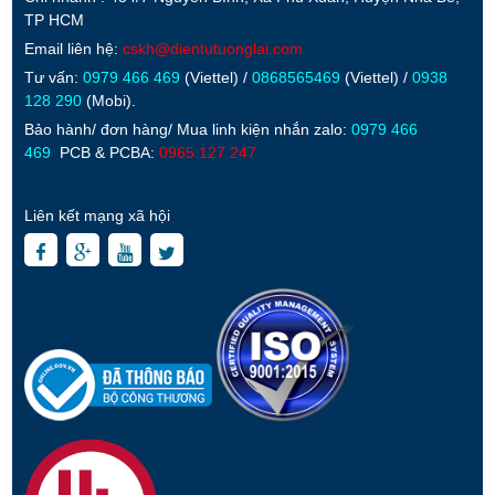
TP HCM
Email liên hệ:
cskh@dientutuonglai.com
Tư vấn:
0979 466 469
(Viettel) /
0868565469
(Viettel) /
0938
128 290
(Mobi).
Bảo hành/ đơn hàng/ Mua linh kiện nhắn zalo:
0979 466
469
PCB & PCBA:
0965.127.247
Liên kết mạng xã hội