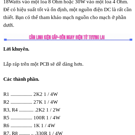
18Watts
vào
một loa 8 Ohm
hoặc 30W vào mộ
t loa 4 Ohm.
Để
có
hiệu suất tốt và ổn đị
nh
, một nguồn điệ
n DC là
rất cần
thiế
t
.
Bạn có thể tham khảo mạch nguồn cho mạch ở phần
dưới
.
Lời khuyên.
Lắp ráp trên một PCB sẽ dễ dàng hơn
.
Các thành phần.
R1 .................. 2K2 1 / 4W
R2 .................. 27K 1 / 4W
R3, R4 ............ .2K2 1 / 2W
R5 .................. 100R 1 / 4W
R6 .................. 1K 1 / 4W
R7, R8 ......... .. .330R 1 / 4W