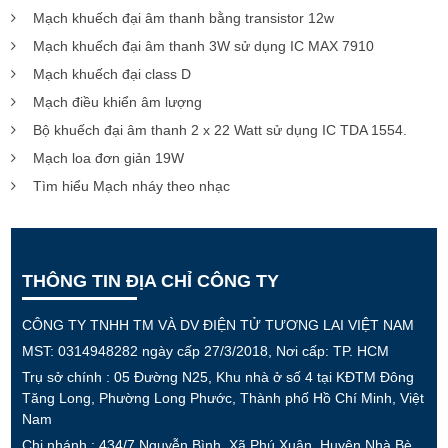
Mạch khuếch đại âm thanh bằng transistor 12w
Mạch khuếch đại âm thanh 3W sử dụng IC MAX 7910
Mạch khuếch đại class D
Mạch điều khiển âm lượng
Bộ khuếch đại âm thanh 2 x 22 Watt sử dụng IC TDA 1554.
Mạch loa đơn giản 19W
Tìm hiểu Mạch nháy theo nhạc
THÔNG TIN ĐỊA CHỈ CÔNG TY
CÔNG TY TNHH TM VÀ DV ĐIỆN TỬ TƯƠNG LAI VIỆT NAM
MST: 0314948282 ngày cấp 27/3/2018, Nơi cấp: TP. HCM
Trụ sở chính : 05 Đường N25, Khu nhà ở số 4 tại KĐTM Đông
Tăng Long, Phường Long Phước, Thành phố Hồ Chí Minh, Việt
Nam
Chi nhánh : 434/7 Nguyễn Bình, Xã Phú Xuân, Huyện Nhà Bè,