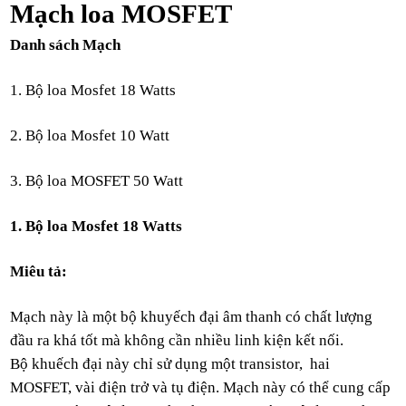
Mạ
ch loa
MOSFET
Danh sách Mạch
1. Bộ
loa
Mosfet 18 Watts
2. Bộ
loa
Mosfet 10 Watt
3. Bộ
loa
MOSFET 50 Watt
1. Bộ
loa
Mosfet 18 Watts
Miêu tả:
Mạch này là một bộ khuyếch đại âm thanh có
chất lượng
đầu ra khá tốt mà không cần nhiều linh kiện kết nối.
Bộ khuếch đại
này
chỉ sử dụng mộ
t transistor, hai
MOSFET,
vài điện trở và tụ điệ
n
. Mạ
ch
này có thể cung cấ
p