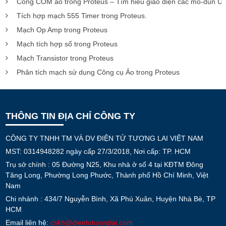
Cổng COM ảo trong Proteus – Tìm hiểu giao diện các mô-đun U
Tích hợp mạch 555 Timer trong Proteus.
Mạch Op Amp trong Proteus
Mạch tích hợp số trong Proteus
Mạch Transistor trong Proteus
Phân tích mạch sử dụng Công cụ Ảo trong Proteus
THÔNG TIN ĐỊA CHỈ CÔNG TY
CÔNG TY TNHH TM VÀ DV ĐIỆN TỬ TƯƠNG LAI VIỆT NAM
MST: 0314948282 ngày cấp 27/3/2018, Nơi cấp: TP. HCM
Trụ sở chính : 05 Đường N25, Khu nhà ở số 4 tại KĐTM Đông
Tăng Long, Phường Long Phước, Thành phố Hồ Chí Minh, Việt
Nam
Chi nhánh : 434/7 Nguyễn Bình, Xã Phú Xuân, Huyện Nhà Bè, TP
HCM
Email liên hệ:
cskh@dientutuonglai.com