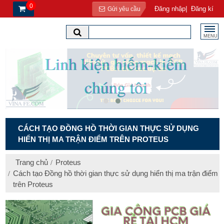
0
|
Đăng nhập
Đăng kí
Gửi yêu cầu
MENU
CÁCH TẠO ĐỒNG HỒ THỜI GIAN THỰC SỬ DỤNG
HIỂN THỊ MA TRẬN ĐIỂM TRÊN PROTEUS
Trang chủ
Proteus
Cách tạo Đồng hồ thời gian thực sử dụng hiển thị ma trận điểm
trên Proteus