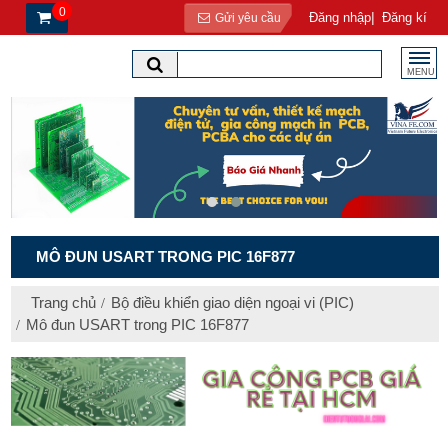
0
|
Đăng nhập
Đăng kí
Gửi yêu cầu
MENU
MÔ ĐUN USART TRONG PIC 16F877
Trang chủ
Bộ điều khiển giao diện ngoại vi (PIC)
Mô đun USART trong PIC 16F877