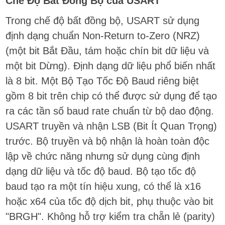
Chế Độ Bất Đồng Bộ của USART
Trong chế độ bất đồng bộ, USART sử dụng
định dạng chuẩn Non-Return to-Zero (NRZ)
(một bit Bắt Đầu, tám hoặc chín bit dữ liệu và
một bit Dừng). Định dạng dữ liệu phổ biến nhất
là 8 bit. Một Bộ Tạo Tốc Độ Baud riêng biệt
gồm 8 bit trên chip có thể được sử dụng để tạo
ra các tần số baud rate chuẩn từ bộ dao động.
USART truyền và nhận LSB (Bit Ít Quan Trọng)
trước. Bộ truyền và bộ nhận là hoàn toàn độc
lập về chức năng nhưng sử dụng cùng định
dạng dữ liệu và tốc độ baud. Bộ tạo tốc độ
baud tạo ra một tín hiệu xung, có thể là x16
hoặc x64 của tốc độ dịch bit, phụ thuộc vào bit
"BRGH". Không hỗ trợ kiểm tra chẵn lẻ (parity)