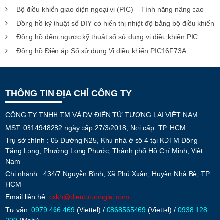
Bộ điều khiển giao diện ngoại vi (PIC) – Tính năng nâng cao
Đồng hồ kỹ thuật số DIY có hiển thị nhiệt độ bằng bộ điều khiển 
Đồng hồ đếm ngược kỹ thuật số sử dụng vi điều khiển PIC
Đồng hồ Điện áp Số sử dụng Vi điều khiển PIC16F73A
THÔNG TIN ĐỊA CHỈ CÔNG TY
CÔNG TY TNHH TM VÀ DV ĐIỆN TỬ TƯƠNG LAI VIỆT NAM
MST: 0314948282 ngày cấp 27/3/2018, Nơi cấp: TP. HCM
Trụ sở chính : 05 Đường N25, Khu nhà ở số 4 tại KĐTM Đông
Tăng Long, Phường Long Phước, Thành phố Hồ Chí Minh, Việt
Nam
Chi nhánh : 434/7 Nguyễn Bình, Xã Phú Xuân, Huyện Nhà Bè, TP
HCM
Email liên hệ:
cskh@dientutuonglai.com
Tư vấn:
0979 466 469
(Viettel) /
0868565469
(Viettel) /
0938 128
290
(Mobi).