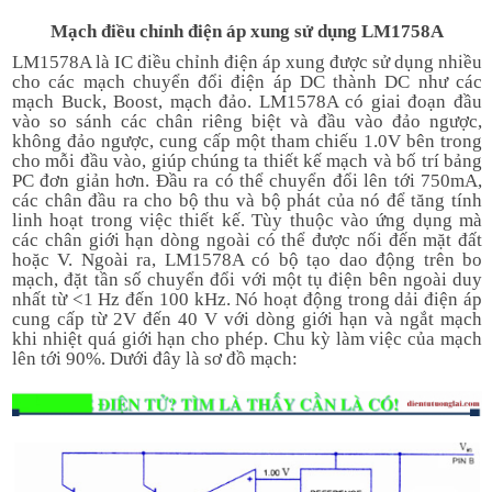
Mạch điều chỉnh điện áp xung sử dụng LM1758A
LM1578A là IC điều chỉnh điện áp xung được sử dụng nhiều
cho các mạch chuyển đổi điện áp DC thành DC như các
mạch Buck, Boost, mạch đảo. LM1578A có giai đoạn đầu
vào so sánh các chân riêng biệt và đầu vào đảo ngược,
không đảo ngược, cung cấp một tham chiếu 1.0V bên trong
cho mỗi đầu vào, giúp chúng ta thiết kế mạch và bố trí bảng
PC đơn giản hơn. Đầu ra có thể chuyển đổi lên tới 750mA,
các chân đầu ra cho bộ thu và bộ phát của nó để tăng tính
linh hoạt trong việc thiết kế. Tùy thuộc vào ứng dụng mà
các chân giới hạn dòng ngoài có thể được nối đến mặt đất
hoặc V. Ngoài ra, LM1578A có bộ tạo dao động trên bo
mạch, đặt tần số chuyển đổi với một tụ điện bên ngoài duy
nhất từ <1 Hz đến 100 kHz. Nó hoạt động trong dải điện áp
cung cấp từ 2V đến 40 V với dòng giới hạn và ngắt mạch
khi nhiệt quá giới hạn cho phép. Chu kỳ làm việc của mạch
lên tới 90%. Dưới đây là sơ đồ mạch: