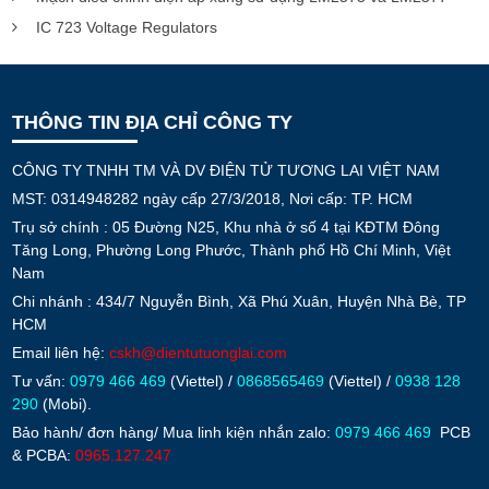
IC 723 Voltage Regulators
THÔNG TIN ĐỊA CHỈ CÔNG TY
CÔNG TY TNHH TM VÀ DV ĐIỆN TỬ TƯƠNG LAI VIỆT NAM
MST: 0314948282 ngày cấp 27/3/2018, Nơi cấp: TP. HCM
Trụ sở chính : 05 Đường N25, Khu nhà ở số 4 tại KĐTM Đông
Tăng Long, Phường Long Phước, Thành phố Hồ Chí Minh, Việt
Nam
Chi nhánh : 434/7 Nguyễn Bình, Xã Phú Xuân, Huyện Nhà Bè, TP
HCM
Email liên hệ:
cskh@dientutuonglai.com
Tư vấn:
0979 466 469
(Viettel) /
0868565469
(Viettel) /
0938 128
290
(Mobi).
Bảo hành/ đơn hàng/ Mua linh kiện nhắn zalo:
0979 466 469
PCB
& PCBA:
0965.127.247