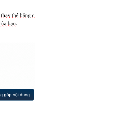
thay
thế
bằng
c
của
bạn
.
g góp nội dung