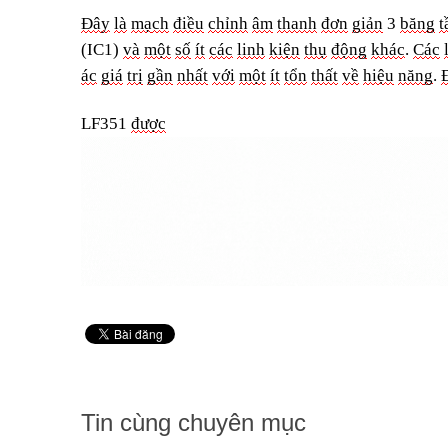
Đây
là
mạ
ch
điều
chỉnh
âm
thanh
đơn
giản
3
băng
t
(IC1)
và
một
số
ít
các
linh
kiện
thụ
động
khác
.
Các
ác
giá
trị
gần
nhất
với
một
ít
tổn
thất
về
hiệu
năn
g
.
LF351
được
Tin cùng chuyên mục