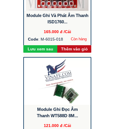
Module Ghi Và Phát Âm Thanh
ISD1760...
165.000 đ
/Cái
Code
: M-6015-018
Còn hàng
Lưu xem sau
Thêm vào giỏ
Module Ghi Đọc Âm
Thanh WT588D 8M...
121.000 đ
/Cái