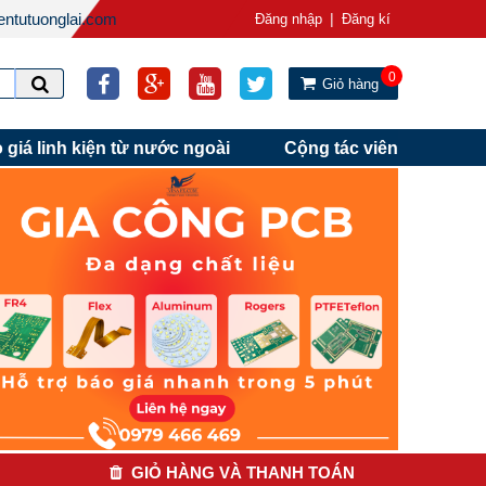
ntutuonglai.com
|
Đăng nhập
Đăng kí
0
Giỏ hàng
 giá linh kiện từ nước ngoài
Cộng tác viên
GIỎ HÀNG VÀ THANH TOÁN