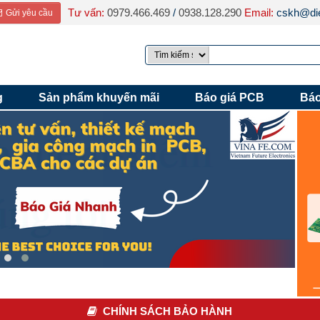
Tư vấn:
0979.466.469
/
0938.128.290
Email:
cskh@die
Gửi yêu cầu
g
Sản phẩm khuyến mãi
Báo giá PCB
Báo
CHÍNH SÁCH BẢO HÀNH