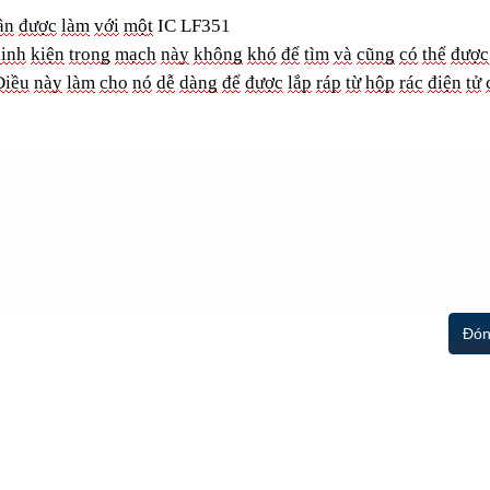
ần
đượ
c
làm
với
mộ
t
IC LF351
linh
kiện
trong
mạch
này
không
khó
để
tìm
và
cũng
có
thể
được
Điều
này
làm
cho
nó
dễ
dàng
để
được
lắp
ráp
từ
hộp
rác
điện
tử
Đón