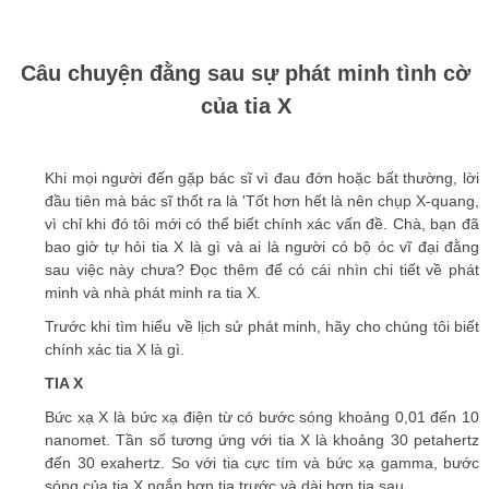
C
âu chuyện đằng sau sự phát minh tình cờ
của tia X
Khi mọi người đến gặp bác sĩ vì đau đớn hoặc bất thường, lời
đầu tiên mà bác sĩ thốt ra là 'Tốt hơn hết là nên chụp X-quang,
vì chỉ khi đó tôi mới có thể biết chính xác vấn đề. Chà, bạn đã
bao giờ tự hỏi tia X là gì và ai là người có bộ óc vĩ đại đằng
sau việc này chưa? Đọc thêm để có cái nhìn chi tiết về phát
minh và nhà phát minh ra tia X.
Trước khi tìm hiểu về lịch sử phát minh, hãy cho chúng tôi biết
chính xác tia X là gì.
TIA X
Bức xạ X là bức xạ điện từ có bước sóng khoảng 0,01 đến 10
nanomet. Tần số tương ứng với tia X là khoảng 30 petahertz
đến 30 exahertz. So với tia cực tím và bức xạ gamma, bước
sóng của tia X ngắn hơn tia trước và dài hơn tia sau.