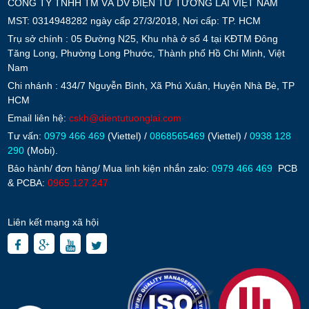
CÔNG TY TNHH TM VÀ DV ĐIỆN TỬ TƯƠNG LAI VIỆT NAM
MST: 0314948282 ngày cấp 27/3/2018, Nơi cấp: TP. HCM
Trụ sở chính : 05 Đường N25, Khu nhà ở số 4 tại KĐTM Đông
Tăng Long, Phường Long Phước, Thành phố Hồ Chí Minh, Việt
Nam
Chi nhánh : 434/7 Nguyễn Bình, Xã Phú Xuân, Huyện Nhà Bè, TP
HCM
Email liên hệ:
cskh@dientutuonglai.com
Tư vấn:
0979 466 469
(Viettel) /
0868565469
(Viettel) /
0938 128
290
(Mobi).
Bảo hành/ đơn hàng/ Mua linh kiện nhắn zalo:
0979 466 469
PCB
& PCBA:
0965.127.247
Liên kết mạng xã hội