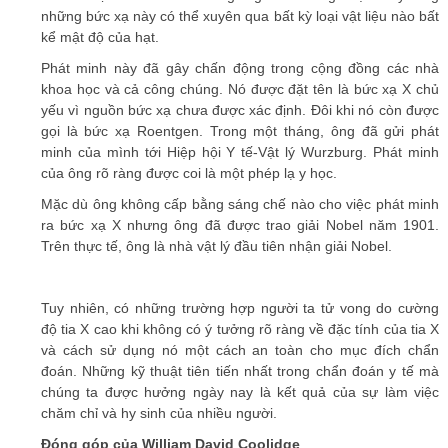
những bức xạ này có thể xuyên qua bất kỳ loại vật liệu nào bất
kể mật độ của hạt.
Phát minh này đã gây chấn động trong cộng đồng các nhà
khoa học và cả công chúng. Nó được đặt tên là bức xạ X chủ
yếu vì nguồn bức xạ chưa được xác định. Đôi khi nó còn được
gọi là bức xạ Roentgen. Trong một tháng, ông đã gửi phát
minh của mình tới Hiệp hội Y tế-Vật lý Wurzburg. Phát minh
của ông rõ ràng được coi là một phép lạ y học.
Mặc dù ông không cấp bằng sáng chế nào cho việc phát minh
ra bức xạ X nhưng ông đã được trao giải Nobel năm 1901.
Trên thực tế, ông là nhà vật lý đầu tiên nhận giải Nobel.
Tuy nhiên, có những trường hợp người ta tử vong do cường
độ tia X cao khi không có ý tưởng rõ ràng về đặc tính của tia X
và cách sử dụng nó một cách an toàn cho mục đích chẩn
đoán. Những kỹ thuật tiên tiến nhất trong chẩn đoán y tế mà
chúng ta được hưởng ngày nay là kết quả của sự làm việc
chăm chỉ và hy sinh của nhiều người.
Đóng góp của William David Coolidge