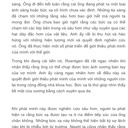
sáng. Ông đi đến kết luận rằng cái ống đang phát ra một loại
ánh sáng hoặc bức xạ vô hình chưa xác định. Những tia sáng
đã chạm tới những tầng sâu hơn bao giờ hết mà người ta
mong đợi. Ông chưa bao giờ nghĩ rằng các bức xạ có thể
chạm tới các lớp bên trong và sâu hơn như vậy xuyên qua các
hạt dày đặc hơn của vật liệu. Anh ấy rất bị thu hút và hào
hứng với những hiện tượng mới và quyết định nghiên cứu
nó. Ông đã thực hiện một số phát triển để giới thiệu phát minh
của mình với thế giới.
Trong khi đang cải tiến nó, Roentgen đã rất ngạc nhiên khi
nhận thấy rằng ông có thể chụp được bức ảnh xương bàn tay
của vợ mình. Anh ấy càng ngạc nhiên hơn về điều này và
quyết định giới thiệu phát minh của mình với những người còn
lại trong cộng đồng nhà khoa học. Bức xạ là thứ giúp nhìn thấy
bề mặt của xương bằng cách xuyên qua da.
Khi phát minh này được nghiên cứu sâu hơn, người ta phát
hiện ra rằng bức xạ được tạo ra ở rìa điểm tiếp xúc của ống
chân không. Những bức xạ này không thể hiện bất kỳ sự lệch
nào khi bị nhiễu bởi từ trường. Người ta cũng nhận thấy rằng