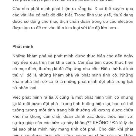
Các nhà phát minh phát hiện ra rằng tia X có thể xuyên qua
các vật liệu có mật độ đặc biệt. Trong lĩnh vực y tế, tia X đang
được sử dụng cho mục đích chẩn đoán trong đó các electron
được tạo ra để rơi vào tấm kim loại với tốc độ lớn hơn.
P
hát minh
Những khám phá và phát minh được thực hiện cho đến ngày
nay đều dựa trên hai khía cạnh. Cái đầu tiên được thực hiện
có mục đích, thường là để đáp ứng nhu cầu. Điều thứ hai khá
thú vị, đó là những khám phá và phát minh tình cờ. Những
khám phá tình cờ có lẽ là những phát minh đột phá trong lịch
sử nhân loại.
Việc phát minh ra tia X cũng là một phát minh tình cờ nhưng
lại là một bước đột phá. Trong tình huống hiện tại, bạn có thể
tưởng tượng một tình trạng bất thường về xương được chữa
khỏi mà không cần chẩn đoán chính xác được thực hiện với
sự trợ giúp của các bức xạ này không?? KHÔNG!! Đó là lý do
tại sao phát minh này mang tính đột phá. Cho đến khi phát
minh này được thực hiện, các chuyên gia chăm sóc sức khỏe