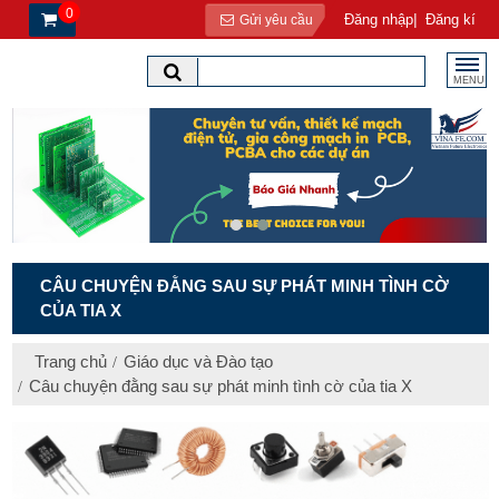
0
|
Đăng nhập
Đăng kí
Gửi yêu cầu
MENU
CÂU CHUYỆN ĐẰNG SAU SỰ PHÁT MINH TÌNH CỜ
CỦA TIA X
Trang chủ
Giáo dục và Đào tạo
Câu chuyện đằng sau sự phát minh tình cờ của tia X