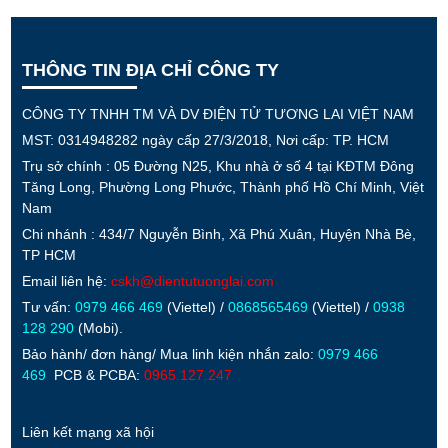
THÔNG TIN ĐỊA CHỈ CÔNG TY
CÔNG TY TNHH TM VÀ DV ĐIỆN TỬ TƯƠNG LAI VIỆT NAM
MST: 0314948282 ngày cấp 27/3/2018, Nơi cấp: TP. HCM
Trụ sở chính : 05 Đường N25, Khu nhà ở số 4 tại KĐTM Đông
Tăng Long, Phường Long Phước, Thành phố Hồ Chí Minh, Việt
Nam
Chi nhánh : 434/7 Nguyễn Bình, Xã Phú Xuân, Huyện Nhà Bè,
TP HCM
Email liên hệ:
cskh@dientutuonglai.com
Tư vấn:
0979 466 469
(Viettel) /
0868565469
(Viettel) /
0938
128 290
(Mobi).
Bảo hành/ đơn hàng/ Mua linh kiện nhắn zalo:
0979 466
469
PCB & PCBA:
0965.127.247
Liên kết mạng xã hội