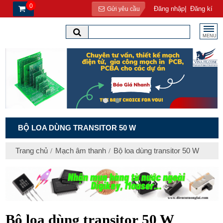
0
|
Đăng nhập
Đăng kí
Gửi yêu cầu
MENU
BỘ LOA DÙNG TRANSITOR 50 W
Trang chủ
Mạch âm thanh
Bộ loa dùng transitor 50 W
Bộ
loa
dùng
transitor
50 W