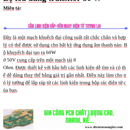
Miêu
tả
:
Đây
là
m
ột
mạch
khuếch
đại
công
suất
rất
chắc
chắn
và
hợp
lý
có
thể
được
sử
dụng
cho
bất
kỳ
ứng
dụng
âm
thanh
nào
.
B
ộ
khuyếch
đại
tạ
o
ra
60W
ở
50V
cung
cấp
trên
một
mạch
tải
8
Ohm.
Được
thiết
kế
với
hầu
hết
các
linh
kiện
dễ
tìm
và
có
th
ể
dễ
dàng
thay
thế
bằng
giá
trị
gần
nhất
.
Điều
này
làm
cho
n
ó
lý
tưởng
để
lắp
ráp
từ
các
linh
kiện
trong
hộp
rác
điện
tử
c
ủa
bạn
.