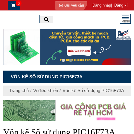
0
|
Đăng nhập
Đăng kí
Gửi yêu cầu
MENU
VÔN KẾ SỐ SỬ DỤNG PIC16F73A
Trang chủ
Vi điều khiển
Vôn kế Số sử dụng PIC16F73A
Vôn
kế
Số
sử
dụng
PIC16F73A