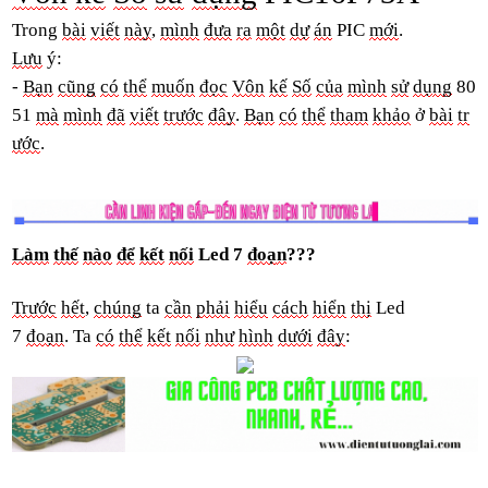
Trong
bài
viết
này
,
mình
đưa
ra
một
dự
án
PIC
mới
.
Lưu
ý:
-
Bạn
cũng
có
thể
muốn
đọc
Vôn
kế
Số
củ
a
mình
sử
dụ
ng
80
51
mà
mình
đã
viết
trước
đây
.
Bạn
có
thể
tham
khảo
ở
bài
tr
ước
.
Làm
thế
nào
để
kết
nối
Led 7
đoạ
n
???
Trước
hết
,
chúng
ta
cần
phải
hiểu
cách
hiển
thị
Led
7
đoạn
.
Ta
có
thể
kết
nối
như
hình
dưới
đây
: