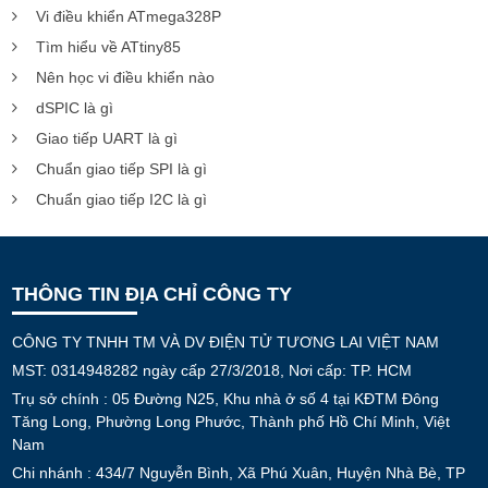
Vi điều khiển ATmega328P
Tìm hiểu về ATtiny85
Nên học vi điều khiển nào
dSPIC là gì
Giao tiếp UART là gì
Chuẩn giao tiếp SPI là gì
Chuẩn giao tiếp I2C là gì
THÔNG TIN ĐỊA CHỈ CÔNG TY
CÔNG TY TNHH TM VÀ DV ĐIỆN TỬ TƯƠNG LAI VIỆT NAM
MST: 0314948282 ngày cấp 27/3/2018, Nơi cấp: TP. HCM
Trụ sở chính : 05 Đường N25, Khu nhà ở số 4 tại KĐTM Đông
Tăng Long, Phường Long Phước, Thành phố Hồ Chí Minh, Việt
Nam
Chi nhánh : 434/7 Nguyễn Bình, Xã Phú Xuân, Huyện Nhà Bè, TP