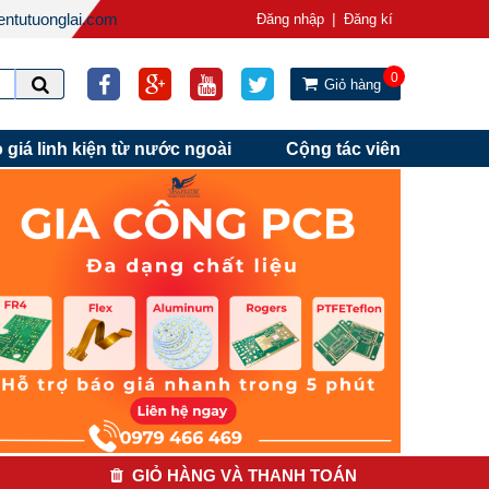
ntutuonglai.com
|
Đăng nhập
Đăng kí
0
Giỏ hàng
 giá linh kiện từ nước ngoài
Cộng tác viên
GIỎ HÀNG VÀ THANH TOÁN