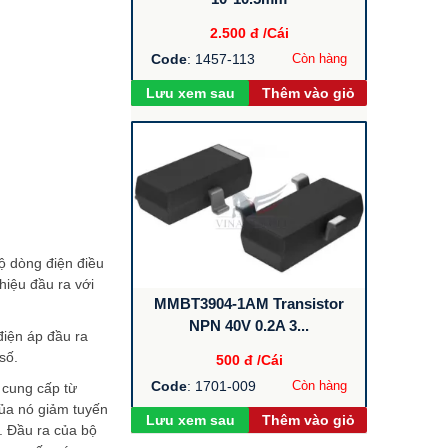
2.500 đ
/Cái
Code
: 1457-113
Còn hàng
Lưu xem sau
Thêm vào giỏ
ộ dòng điện điều
hiệu đầu ra với
MMBT3904-1AM Transistor
NPN 40V 0.2A 3...
điện áp đầu ra
số.
500 đ
/Cái
Code
: 1701-009
Còn hàng
 cung cấp từ
ủa nó giảm tuyến
Lưu xem sau
Thêm vào giỏ
p. Đầu ra của bộ