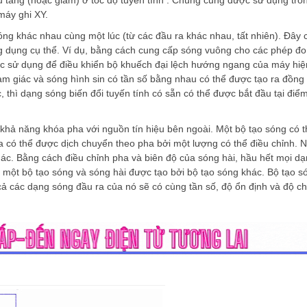
máy ghi XY.
g khác nhau cùng một lúc (từ các đầu ra khác nhau, tất nhiên). Đây c
ng dụng cụ thể. Ví dụ, bằng cách cung cấp sóng vuông cho các phép đo 
ợc sử dụng để điều khiển bộ khuếch đại lệch hướng ngang của máy hiệ
tam giác và sóng hình sin có tần số bằng nhau có thể được tạo ra đồng 
 thì dạng sóng biến đổi tuyến tính có sẵn có thể được bắt đầu tại đi
 khả năng khóa pha với nguồn tín hiệu bên ngoài. Một bộ tạo sóng có 
a có thể được dịch chuyển theo pha bởi một lượng có thể điều chỉnh. N
khác. Bằng cách điều chỉnh pha và biên độ của sóng hài, hầu hết mọi d
i một bộ tạo sóng và sóng hài được tạo bởi bộ tạo sóng khác. Bộ tạo s
cả các dạng sóng đầu ra của nó sẽ có cùng tần số, độ ổn định và độ ch