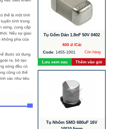
ó thể là một tính
tuyến tính trong
n sóng, cung cấp
thời. Nếu sự giao
Tụ Gốm Dán 1.8nF 50V 0402
ểm không pha của
400 đ
/Cái
Code
: 1455-1001
Còn hàng
thể được sử dụng
goài ra, bộ tạo
Lưu xem sau
Thêm vào giỏ
ạng sóng đều có
óng cũng có thể
ính xác như tiêu
Tụ Nhôm SMD 680uF 16V
10*10.5mm