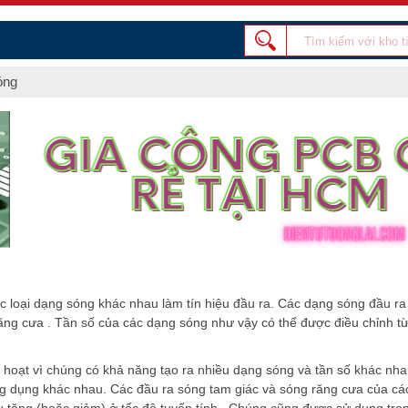
óng
c loại dạng sóng khác nhau làm tín hiệu đầu ra. Các dạng sóng đầu ra 
răng cưa . Tần số của các dạng sóng như vậy có thể được điều chỉnh từ
h hoạt vì chúng có khả năng tạo ra nhiều dạng sóng và tần số khác nh
g dụng khác nhau. Các đầu ra sóng tam giác và sóng răng cưa của cá
tăng (hoặc giảm) ở tốc độ tuyến tính . Chúng cũng được sử dụng tron