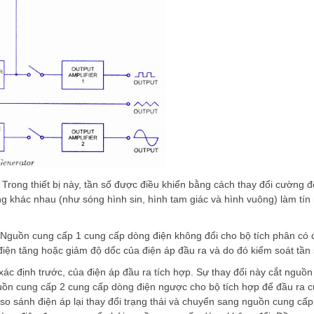
Trong thiết bị này, tần số được điều khiển bằng cách thay đổi cường đ
ng khác nhau (như sóng hình sin, hình tam giác và hình vuông) làm tín 
. Nguồn cung cấp 1 cung cấp dòng điện không đổi cho bộ tích phân có 
 điện tăng hoặc giảm độ dốc của điện áp đầu ra và do đó kiểm soát tần 
xác định trước, của điện áp đầu ra tích hợp. Sự thay đổi này cắt nguồn
ồn cung cấp 2 cung cấp dòng điện ngược cho bộ tích hợp để đầu ra c
ộ so sánh điện áp lại thay đổi trạng thái và chuyển sang nguồn cung cấ