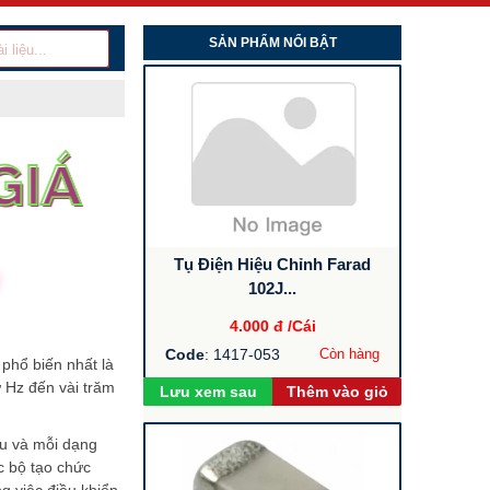
SẢN PHẨM NỔI BẬT
Tụ Điện Hiệu Chỉnh Farad
102J...
4.000 đ
/Cái
Code
: 1417-053
Còn hàng
phổ biến nhất là
 Hz đến vài trăm
Lưu xem sau
Thêm vào giỏ
au và mỗi dạng
c bộ tạo chức
g việc điều khiển