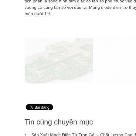
tích phân là sóng hình tam giác có tần số phụ thuộc và
vuông có cùng tần số với đầu ra. Mạng diode điện trở thay
méo dưới 1%.
Tin cùng chuyên mục
Sản Xuất Mạch Điện Tử Trọn Gói – Chất Lượng Cao,