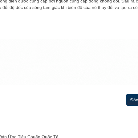
o dòng điện được cung cấp bởi nguồn cung cấp dòng không đổi. Đầu ra 
 đổi độ dốc của sóng tam giác khi biên độ của nó thay đổi và tạo ra só
Đón
 Đáp Ứng Tiêu Chuẩn Quốc Tế