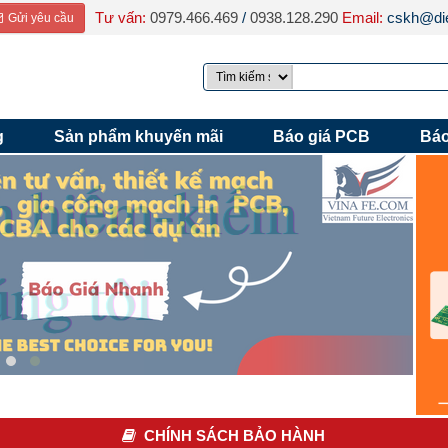
Tư vấn:
0979.466.469
/
0938.128.290
Email:
cskh@die
Gửi yêu cầu
g
Sản phẩm khuyến mãi
Báo giá PCB
Báo
CHÍNH SÁCH BẢO HÀNH