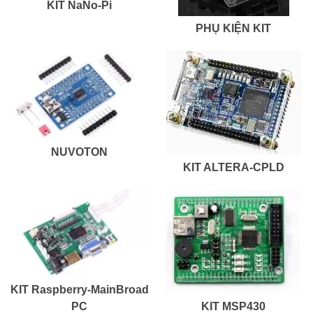
KIT NaNo-Pi
PHỤ KIỆN KIT
NUVOTON
KIT ALTERA-CPLD
KIT Raspberry-MainBroad
KIT MSP430
PC