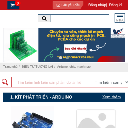
0
|
Đăng nhập
Đăng kí
Gửi yêu cầu
MENU
Trang chủ
ĐIỆN TỬ TƯƠNG LAI
Arduino, chip, mạch nạp
1. KÍT PHÁT TRIỂN - ARDUINO
Xem thêm