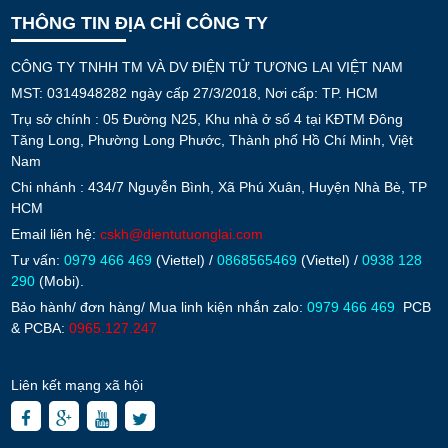
THÔNG TIN ĐỊA CHỈ CÔNG TY
CÔNG TY TNHH TM VÀ DV ĐIỆN TỬ TƯƠNG LAI VIỆT NAM
MST: 0314948282 ngày cấp 27/3/2018, Nơi cấp: TP. HCM
Trụ sở chính : 05 Đường N25, Khu nhà ở số 4 tại KĐTM Đông
Tăng Long, Phường Long Phước, Thành phố Hồ Chí Minh, Việt
Nam
Chi nhánh : 434/7 Nguyễn Bình, Xã Phú Xuân, Huyện Nhà Bè, TP
HCM
Email liên hệ:
cskh@dientutuonglai.com
Tư vấn:
0979 466 469
(Viettel) /
0868565469
(Viettel) /
0938 128
290
(Mobi).
Bảo hành/ đơn hàng/ Mua linh kiện nhắn zalo:
0979 466 469
PCB
& PCBA:
0965.127.247
Liên kết mạng xã hội