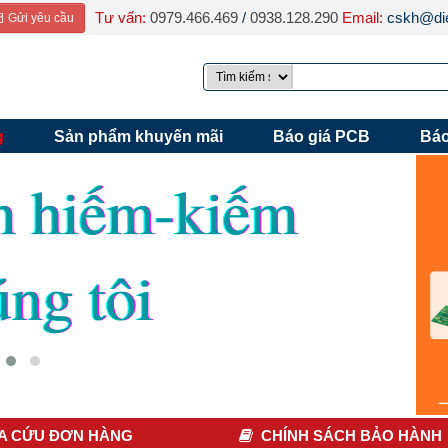
Tư vấn:
0979.466.469
/
0938.128.290
Email:
cskh@die
Gửi yêu cầu
g
Sản phẩm khuyến mãi
Báo giá PCB
Báo
A CỨU ĐƠN HÀNG
CHÍNH SÁCH BẢO HÀNH