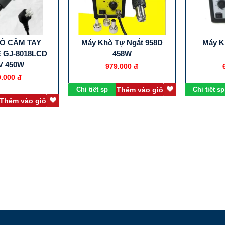
Ò CẦM TAY
Máy Khò Tự Ngắt 958D
Máy K
 GJ-8018LCD
458W
V 450W
979.000 đ
.000 đ
Chi tiết sp
Thêm vào giỏ
Chi tiết sp
Thêm vào giỏ