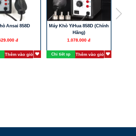
hò Ansai 858D
Máy Khò YiHua 858D (Chính
Hakk
Hãng)
629.000 đ
1.078.000 đ
Thêm vào giỏ
Chi tiết sp
Thêm vào giỏ
Chi tiết