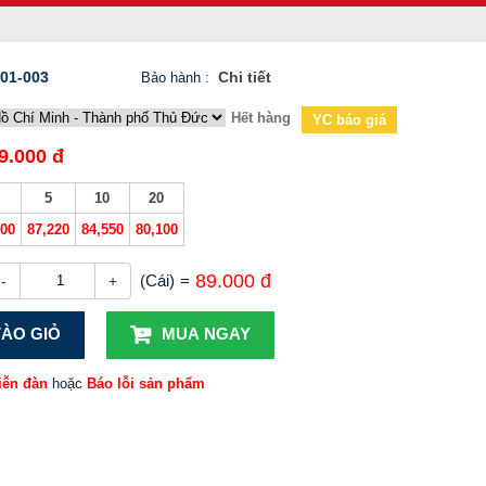
01-003
Chi tiết
Bảo hành
:
Hết hàng
YC báo giá
9.000 đ
5
10
20
000
87,220
84,550
80,100
89.000 đ
(Cái)
=
-
+
ÀO GIỎ
MUA NGAY
iễn đàn
hoặc
Báo lỗi sản phẩm