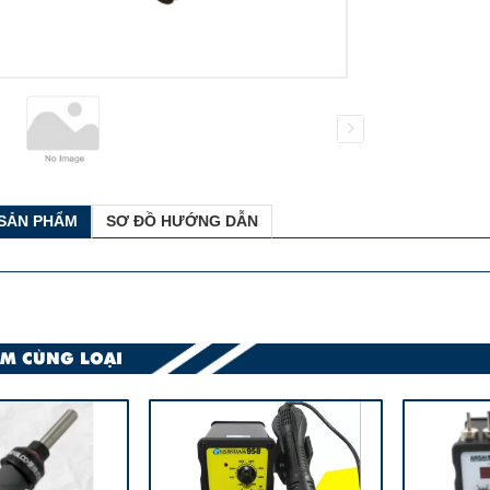
 SẢN PHẨM
SƠ ĐỒ HƯỚNG DẪN
M CÙNG LOẠI