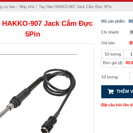
ng cụ hàn
Máy khò
Tay Hàn HAKKO-907 Jack Cắm Đực 5Pin
30
Mã sản phẩm:
n HAKKO-907 Jack Cắm Đực
Chi nhánh:
5Pin
8
Giá bán:
Số lượng
1
Đơn giá (đ)
89,
Số lượng:
THÊM V
Đặt câu hỏi lên d