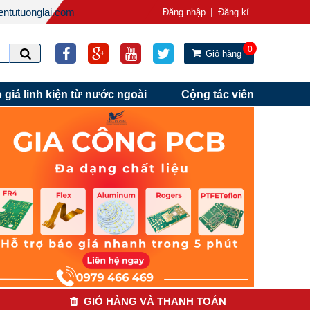
ntutuonglai.com
|
Đăng nhập
Đăng kí
0
Giỏ hàng
 giá linh kiện từ nước ngoài
Cộng tác viên
GIỎ HÀNG VÀ THANH TOÁN