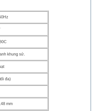
50Hz
W
480C
anh khung sứ.
uạt
tối đa)
 148 mm