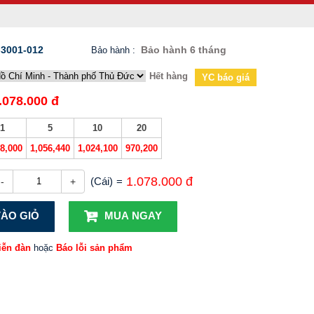
3001-012
Bảo hành 6 tháng
Bảo hành
:
Hết hàng
YC báo giá
.078.000 đ
1
5
10
20
78,000
1,056,440
1,024,100
970,200
1.078.000 đ
(Cái)
=
-
+
ÀO GIỎ
MUA NGAY
iễn đàn
hoặc
Báo lỗi sản phẩm