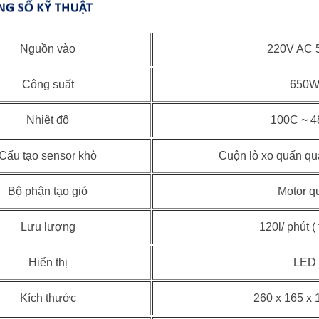
Nguồn vào
220V AC 
Công suất
650
Nhiệt độ
100C ~ 
Cấu tạo sensor khò
Cuộn lò xo quấn qu
Bộ phận tạo gió
Motor q
Lưu lượng
120l/ phút ( 
Hiển thị
LED
Kích thước
260 x 165 x