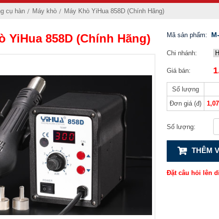
ng cụ hàn
Máy khò
Máy Khò YiHua 858D (Chính Hãng)
M-
Mã sản phẩm:
ò YiHua 858D (Chính Hãng)
Chi nhánh:
1
Giá bán:
Số lượng
Đơn giá (đ)
1,0
Số lượng:
THÊM V
Đặt câu hỏi lên d