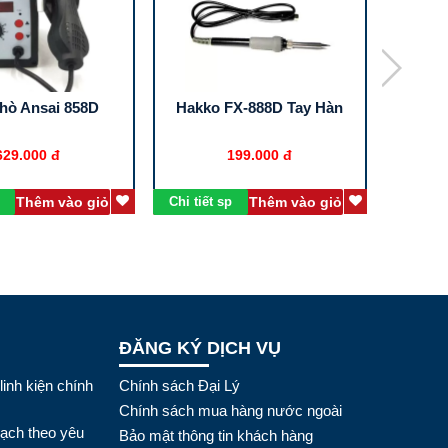
hò Ansai 858D
Hakko FX-888D Tay Hàn
Tay H
629.000 đ
199.000 đ
Thêm vào giỏ
Chi tiết sp
Thêm vào giỏ
Chi tiết
ĐĂNG KÝ DỊCH VỤ
linh kiện chính
Chính sách Đại Lý
Chính sách mua hàng nước ngoài
mạch theo yêu
Bảo mật thông tin khách hàng