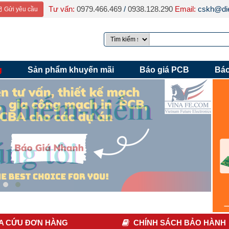
Tư vấn:
0979.466.469
/
0938.128.290
Email:
cskh@die
Gửi yêu cầu
g
Sản phẩm khuyến mãi
Báo giá PCB
Báo
A CỨU ĐƠN HÀNG
CHÍNH SÁCH BẢO HÀNH