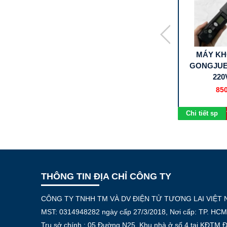
8D Tay Hàn
Tay Hàn HAKKO-907 Jack
MÁY KH
Cắm Đực 5Pin
GONGJUE
220
00 đ
89.000 đ
850
êm vào giỏ
Chi tiết sp
Thêm vào giỏ
Chi tiết sp
THÔNG TIN ĐỊA CHỈ CÔNG TY
CÔNG TY TNHH TM VÀ DV ĐIỆN TỬ TƯƠNG LAI VIỆT
MST: 0314948282 ngày cấp 27/3/2018, Nơi cấp: TP. HCM
Trụ sở chính : 05 Đường N25, Khu nhà ở số 4 tại KĐTM 