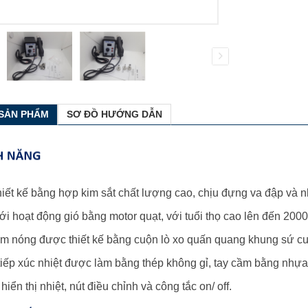
 SẢN PHẨM
SƠ ĐỒ HƯỚNG DẪN
iết kế bằng hợp kim sắt chất lượng cao, chịu đựng va đập và nh
ới hoạt động gió bằng motor quạt, với tuổi thọ cao lên đến 200
àm nóng được thiết kế bằng cuộn lò xo quấn quang khung sứ cu
iếp xúc nhiệt được làm bằng thép không gỉ, tay cầm bằng nhựa 
iển thị nhiệt, nút điều chỉnh và công tắc on/ off.