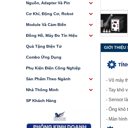
Nguồn, Adapter Và Pin
Cơ Khí, Động Cơ, Robot
Module Và Cảm Biến
Đồng Hồ, Máy Đo Tín Hiệu
Quà Tặng Điện Tử
GIỚI THIỆU
Combo Ứng Dụng
Phụ Kiện Điện Công Nghiệp
Sản Phẩm Theo Ngành
- Vỏ máy th
Nhà Thông Minh
- Tay khò v
- Sensor l
SP Khách Hàng
- Ống khò t
- Màn hình h