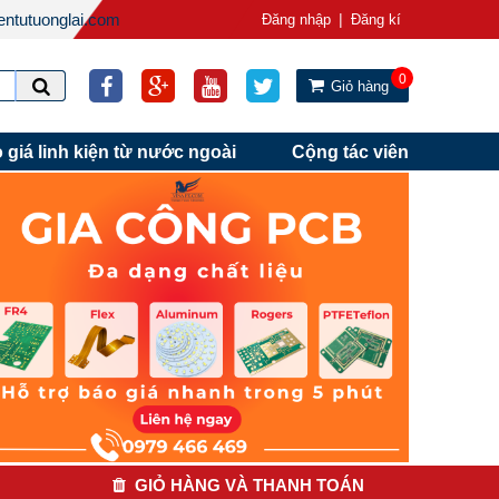
ntutuonglai.com
|
Đăng nhập
Đăng kí
0
Giỏ hàng
 giá linh kiện từ nước ngoài
Cộng tác viên
GIỎ HÀNG VÀ THANH TOÁN