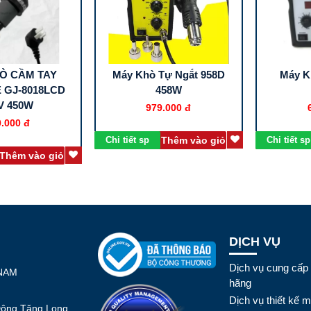
Ò CẦM TAY
Máy Khò Tự Ngắt 958D
Máy K
 GJ-8018LCD
458W
V 450W
979.000 đ
.000 đ
Chi tiết sp
Thêm vào giỏ
Chi tiết sp
Thêm vào giỏ
DỊCH VỤ
Dịch vụ cung cấp 
 NAM
hãng
Dịch vụ thiết kế 
Đông Tăng Long,