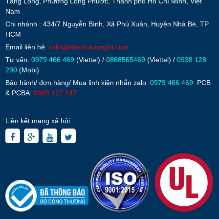
Tăng Long, Phường Long Phước, Thành phố Hồ Chí Minh, Việt
Nam
Chi nhánh : 434/7 Nguyễn Bình, Xã Phú Xuân, Huyện Nhà Bè, TP
HCM
Email liên hệ:
cskh@dientutuonglai.com
Tư vấn:
0979 466 469
(Viettel) /
0868565469
(Viettel) /
0938 128
290
(Mobi).
Bảo hành/ đơn hàng/ Mua linh kiện nhắn zalo:
0979 466 469
PCB
& PCBA:
0965.127.247
Liên kết mạng xã hội