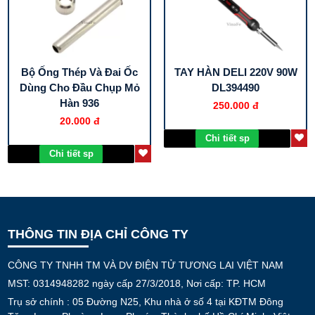
Bộ Ống Thép Và Đai Ốc
TAY HÀN DELI 220V 90W
Dùng Cho Đầu Chụp Mỏ
DL394490
Hàn 936
250.000 đ
20.000 đ
Chi tiết sp
Chi tiết sp
THÔNG TIN ĐỊA CHỈ CÔNG TY
CÔNG TY TNHH TM VÀ DV ĐIỆN TỬ TƯƠNG LAI VIỆT NAM
MST: 0314948282 ngày cấp 27/3/2018, Nơi cấp: TP. HCM
Trụ sở chính : 05 Đường N25, Khu nhà ở số 4 tại KĐTM Đông