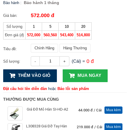
Bảo hành 1 tháng
Bảo hành
:
572.000 đ
Giá bán:
Số lượng
1
5
10
20
Đơn giá (đ)
572,000
560,560
543,400
514,800
Chính Hãng
Hàng Thường
Tiêu đề:
0 đ
(Cái)
=
-
+
Số lượng:
THÊM VÀO GIỎ
MUA NGAY
Đặt câu hỏi lên diễn đàn
hoặc
Báo lỗi sản phẩm
THƯỜNG ĐƯỢC MUA CÙNG
Giá Đỡ Mỏ Hàn SI-HD-A2
44.000 đ
/ Cái
Mua kèm
L308328 Giá Đỡ Tay Hàn
219.000 đ
/ Cái
Mua kèm