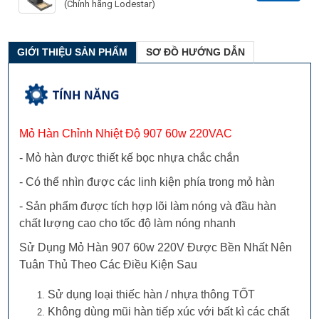
(Chính hãng Lodestar)
Giá đỡ mỏ hàn đầy đủ
154.000 đ
/ Bộ
Mua kèm
GIỚI THIỆU SẢN PHẨM
SƠ ĐỒ HƯỚNG DẪN
6337-0.6 Thiếc hàn YiHUA
100.000 đ
/ cuộn
Mua kèm
Mỡ Hàn Làm Bóng Mối Hàn
39.000 đ
/ Cái
Mua kèm
100g
Mỏ Hàn Chỉnh Nhiệt Độ 907 60w 220VAC
- Mỏ hàn được thiết kế bọc nhựa chắc chắn
- Có thể nhìn được các linh kiện phía trong mỏ hàn
- Sản phẩm được tích hợp lõi làm nóng và đầu hàn
chất lượng cao cho tốc độ làm nóng nhanh
Sử Dụng Mỏ Hàn 907 60w 220V Được Bền Nhất Nên
Tuân Thủ Theo Các Điều Kiện Sau
Sử dụng loại thiếc hàn / nhựa thông TỐT
Không dùng mũi hàn tiếp xúc với bất kì các chất