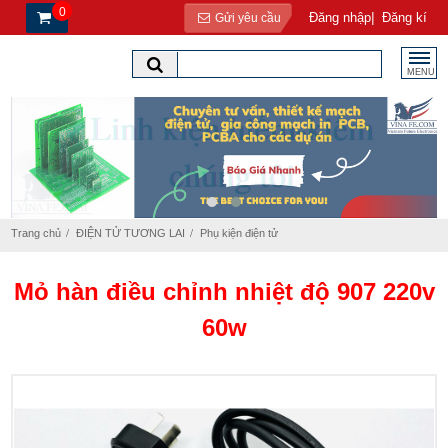
0
|
Đăng nhập
Đăng kí
Gửi yêu cầu
MENU
Trang chủ
ĐIỆN TỬ TƯƠNG LAI
Phụ kiện điện tử
Mỏ hàn điều chỉnh nhiệt độ 907 220v
60w