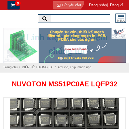
0
|
Đăng nhập
Đăng kí
Gửi yêu cầu
MENU
Trang chủ
ĐIỆN TỬ TƯƠNG LAI
Arduino, chip, mạch nạp
NUVOTON MS51PC0AE LQFP32