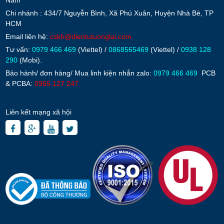
Nam
Chi nhánh : 434/7 Nguyễn Bình, Xã Phú Xuân, Huyện Nhà Bè, TP
HCM
Email liên hệ:
cskh@dientutuonglai.com
Tư vấn:
0979 466 469
(Viettel) /
0868565469
(Viettel) /
0938 128
290
(Mobi).
Bảo hành/ đơn hàng/ Mua linh kiện nhắn zalo:
0979 466 469
PCB
& PCBA:
0965.127.247
Liên kết mạng xã hội