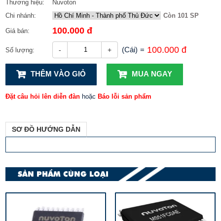
Thương hiệu:
Nuvoton
Chi nhánh:
Còn 101 SP
100.000 đ
Giá bán:
100.000 đ
(Cái)
=
-
+
Số lượng:
THÊM VÀO GIỎ
MUA NGAY
Đặt câu hỏi lên diễn đàn
hoặc
Báo lỗi sản phẩm
SƠ ĐỒ HƯỚNG DẪN
SẢN PHẨM CÙNG LOẠI