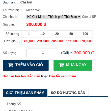
Chi tiết
Bảo hành
:
Thương hiệu:
Mean Well
Chi nhánh:
Còn 1 SP
300.000 đ
Giá bán:
Số lượng
1
10
20
50
100
Đơn giá (đ)
300,000
291,000
285,000
279,000
270,000
300.000 đ
(Cái)
=
-
+
Số lượng:
THÊM VÀO GIỎ
MUA NGAY
Đặt câu hỏi lên diễn đàn
hoặc
Báo lỗi sản phẩm
GIỚI THIỆU SẢN PHẨM
SƠ ĐỒ HƯỚNG DẪN
Thông Số