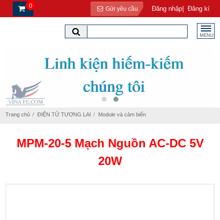
0
|
Đăng nhập
Đăng kí
Gửi yêu cầu
MENU
Trang chủ
ĐIỆN TỬ TƯƠNG LAI
Module và cảm biến
MPM-20-5 Mạch Nguồn AC-DC 5V
20W