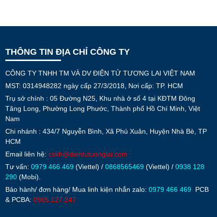
THÔNG TIN ĐỊA CHỈ CÔNG TY
CÔNG TY TNHH TM VÀ DV ĐIỆN TỬ TƯƠNG LAI VIỆT NAM
MST: 0314948282 ngày cấp 27/3/2018, Nơi cấp: TP. HCM
Trụ sở chính : 05 Đường N25, Khu nhà ở số 4 tại KĐTM Đông
Tăng Long, Phường Long Phước, Thành phố Hồ Chí Minh, Việt
Nam
Chi nhánh : 434/7 Nguyễn Bình, Xã Phú Xuân, Huyện Nhà Bè, TP
HCM
Email liên hệ:
cskh@dientutuonglai.com
Tư vấn:
0979 466 469
(Viettel) /
0868565469
(Viettel) /
0938 128
290
(Mobi).
Bảo hành/ đơn hàng/ Mua linh kiện nhắn zalo:
0979 466 469
PCB
& PCBA:
0965.127.247