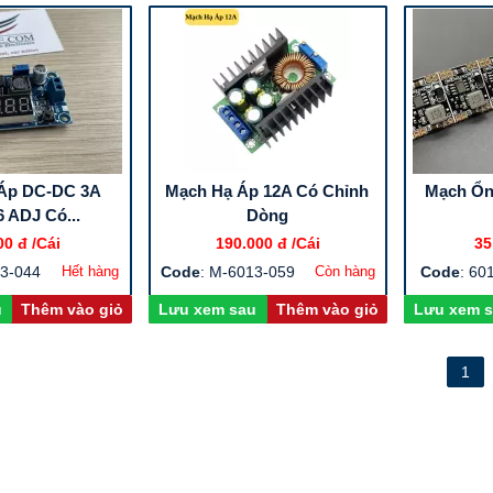
Áp DC-DC 3A
Mạch Hạ Áp 12A Có Chỉnh
Mạch Ổn
 ADJ Có...
Dòng
00 đ
/Cái
190.000 đ
/Cái
35
13-044
Hết hàng
Code
: M-6013-059
Còn hàng
Code
: 60
u
Thêm vào giỏ
Lưu xem sau
Thêm vào giỏ
Lưu xem 
1