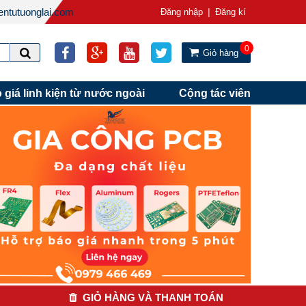
ntutuonglai.com
|
Đăng nhập
Đăng kí
0
Giỏ hàng
 giá linh kiện từ nước ngoài
Cộng tác viên
GIỎ HÀNG VÀ THANH TOÁN