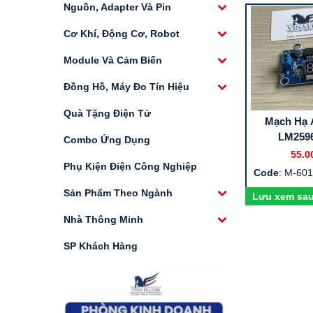
Nguồn, Adapter Và Pin
Cơ Khí, Động Cơ, Robot
Module Và Cảm Biến
Đồng Hồ, Máy Đo Tín Hiệu
Quà Tặng Điện Tử
Mạch Hạ 
LM2596
Combo Ứng Dụng
55.0
Phụ Kiện Điện Công Nghiệp
Code
: M-60
Sản Phẩm Theo Ngành
Lưu xem sa
Nhà Thông Minh
SP Khách Hàng