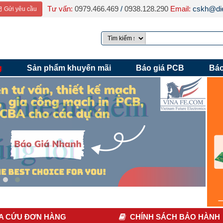
Tư vấn:
0979.466.469
/
0938.128.290
Email:
cskh@die
Gửi yêu cầu
g
Sản phẩm khuyến mãi
Báo giá PCB
Báo
A CỨU ĐƠN HÀNG
CHÍNH SÁCH BẢO HÀNH