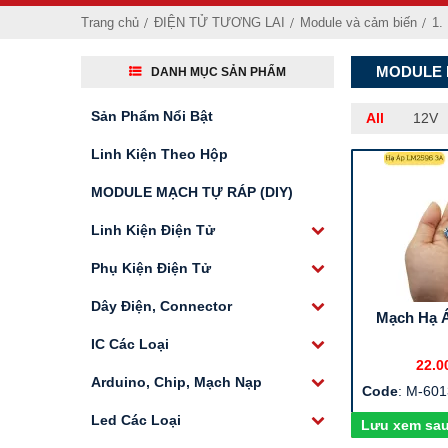
Trang chủ
ĐIỆN TỬ TƯƠNG LAI
Module và cảm biến
1.
MODULE N
DANH MỤC SẢN PHẨM
Sản Phẩm Nổi Bật
All
12V
Linh Kiện Theo Hộp
MODULE MẠCH TỰ RÁP (DIY)
Linh Kiện Điện Tử
Phụ Kiện Điện Tử
Dây Điện, Connector
Mạch Hạ 
IC Các Loại
22.0
Arduino, Chip, Mạch Nạp
Code
: M-60
Led Các Loại
Lưu xem sa