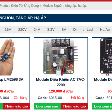
 Module Điện Tử Ứng Dụng
Module Nguồn, tăng áp, hạ áp.
GUỒN, TĂNG ÁP, HẠ ÁP.
15V
220V
24V
3.3V
5V
Dimmer Led
Hạ Áp
Áp LM2596 3A
Module Điều Khiển AC TAC-
Module Đi
2200
00 đ
/Cái
120.000 đ
/Cái
95
13-064
Còn hàng
Code
: 6015-001
Hết hàng
Code
: 60
u
Thêm vào giỏ
Lưu xem sau
Thêm vào giỏ
Lưu xem 