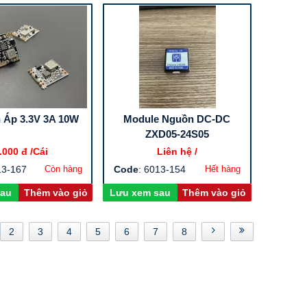
 Áp 3.3V 3A 10W
Module Nguồn DC-DC
ZXD05-24S05
.000 đ
/Cái
Liên hệ /
13-167
Còn hàng
Code
: 6013-154
Hết hàng
sau
Thêm vào giỏ
Lưu xem sau
Thêm vào giỏ
2
3
4
5
6
7
8