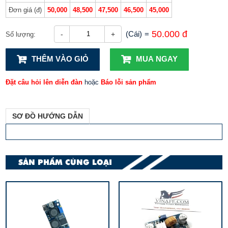
Đơn giá (đ)
50,000
48,500
47,500
46,500
45,000
50.000 đ
(Cái)
=
-
+
Số lượng:
THÊM VÀO GIỎ
MUA NGAY
Đặt câu hỏi lên diễn đàn
hoặc
Báo lỗi sản phẩm
SƠ ĐỒ HƯỚNG DẪN
SẢN PHẨM CÙNG LOẠI