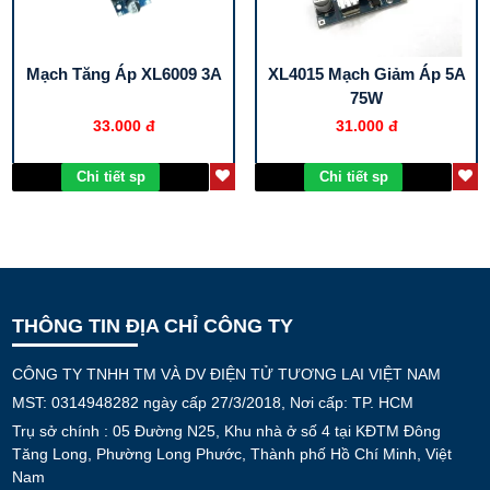
Mạch Tăng Áp XL6009 3A
XL4015 Mạch Giảm Áp 5A
75W
33.000 đ
31.000 đ
Chi tiết sp
Chi tiết sp
THÔNG TIN ĐỊA CHỈ CÔNG TY
CÔNG TY TNHH TM VÀ DV ĐIỆN TỬ TƯƠNG LAI VIỆT NAM
MST: 0314948282 ngày cấp 27/3/2018, Nơi cấp: TP. HCM
Trụ sở chính : 05 Đường N25, Khu nhà ở số 4 tại KĐTM Đông
Tăng Long, Phường Long Phước, Thành phố Hồ Chí Minh, Việt
Nam