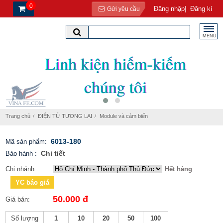
0
|
Đăng nhập
Đăng kí
Gửi yêu cầu
MENU
Trang chủ
ĐIỆN TỬ TƯƠNG LAI
Module và cảm biến
6013-180
Mã sản phẩm:
Chi tiết
Bảo hành
:
Chi nhánh:
Hết hàng
YC báo giá
50.000 đ
Giá bán:
Số lượng
1
10
20
50
100