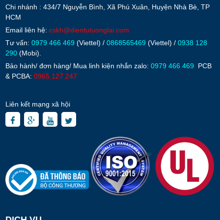
Chi nhánh : 434/7 Nguyễn Bình, Xã Phú Xuân, Huyện Nhà Bè, TP
HCM
Email liên hệ:
cskh@dientutuonglai.com
Tư vấn:
0979 466 469
(Viettel) /
0868565469
(Viettel) /
0938 128
290
(Mobi).
Bảo hành/ đơn hàng/ Mua linh kiện nhắn zalo:
0979 466 469
PCB
& PCBA:
0965.127.247
Liên kết mạng xã hội
DỊCH VỤ