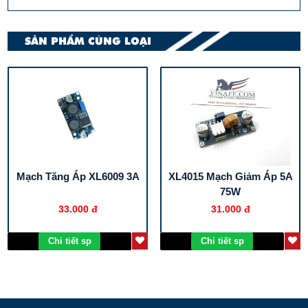
SẢN PHẨM CÙNG LOẠI
Mạch Tăng Áp XL6009 3A
XL4015 Mạch Giảm Áp 5A
75W
33.000 đ
31.000 đ
Chi tiết sp
Chi tiết sp