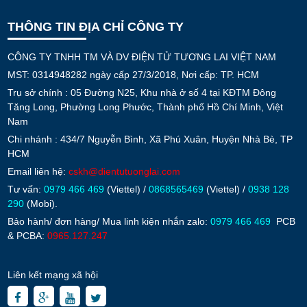
THÔNG TIN ĐỊA CHỈ CÔNG TY
CÔNG TY TNHH TM VÀ DV ĐIỆN TỬ TƯƠNG LAI VIỆT NAM
MST: 0314948282 ngày cấp 27/3/2018, Nơi cấp: TP. HCM
Trụ sở chính : 05 Đường N25, Khu nhà ở số 4 tại KĐTM Đông
Tăng Long, Phường Long Phước, Thành phố Hồ Chí Minh, Việt
Nam
Chi nhánh : 434/7 Nguyễn Bình, Xã Phú Xuân, Huyện Nhà Bè, TP
HCM
Email liên hệ:
cskh@dientutuonglai.com
Tư vấn:
0979 466 469
(Viettel) /
0868565469
(Viettel) /
0938 128
290
(Mobi).
Bảo hành/ đơn hàng/ Mua linh kiện nhắn zalo:
0979 466 469
PCB
& PCBA:
0965.127.247
Liên kết mạng xã hội