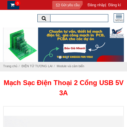
0
|
Đăng nhập
Đăng kí
Gửi yêu cầu
MENU
Trang chủ
ĐIỆN TỬ TƯƠNG LAI
Module và cảm biến
Mạch Sạc Điện Thoại 2 Cổng USB 5V
3A