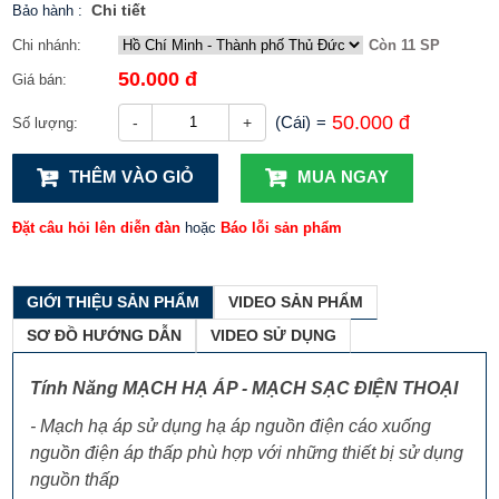
Chi tiết
Bảo hành
:
Chi nhánh:
Còn 11 SP
50.000 đ
Giá bán:
50.000 đ
(Cái)
=
-
+
Số lượng:
THÊM VÀO GIỎ
MUA NGAY
Đặt câu hỏi lên diễn đàn
hoặc
Báo lỗi sản phẩm
GIỚI THIỆU SẢN PHẨM
VIDEO SẢN PHẨM
SƠ ĐỒ HƯỚNG DẪN
VIDEO SỬ DỤNG
Tính Năng
MẠCH HẠ ÁP - MẠCH SẠC ĐIỆN THOẠI
- Mạch hạ áp sử dụng hạ áp nguồn điện cáo xuống
nguồn điện áp thấp phù hợp với những thiết bị sử dụng
nguồn thấp