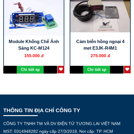
Module Khống Chế Ánh
Cảm biến hồng ngoại 4
Sáng KC-M124
met E3JK-R4M1
155.000 đ
275.000 đ
Chi tiết sp
Chi tiết sp
THÔNG TIN ĐỊA CHỈ CÔNG TY
CÔNG TY TNHH TM VÀ DV ĐIỆN TỬ TƯƠNG LAI VIỆT NAM
MST: 0314948282 ngày cấp 27/3/2018, Nơi cấp: TP. HCM