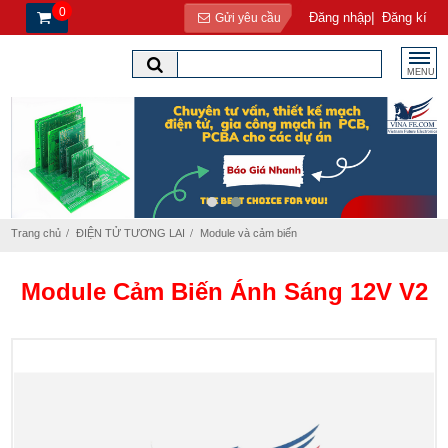
0
|
Đăng nhập
Đăng kí
Gửi yêu cầu
MENU
Trang chủ
ĐIỆN TỬ TƯƠNG LAI
Module và cảm biến
Module Cảm Biến Ánh Sáng 12V V2