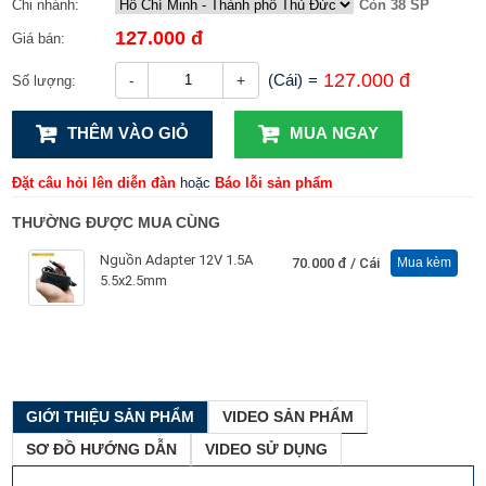
Chi nhánh:
Còn 38 SP
127.000 đ
Giá bán:
127.000 đ
(Cái)
=
-
+
Số lượng:
THÊM VÀO GIỎ
MUA NGAY
Đặt câu hỏi lên diễn đàn
hoặc
Báo lỗi sản phẩm
THƯỜNG ĐƯỢC MUA CÙNG
Nguồn Adapter 12V 1.5A
70.000 đ
/ Cái
Mua kèm
5.5x2.5mm
GIỚI THIỆU SẢN PHẨM
VIDEO SẢN PHẨM
SƠ ĐỒ HƯỚNG DẪN
VIDEO SỬ DỤNG