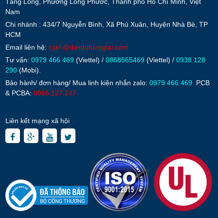
Tăng Long, Phường Long Phước, Thành phố Hồ Chí Minh, Việt
Nam
Chi nhánh : 434/7 Nguyễn Bình, Xã Phú Xuân, Huyện Nhà Bè, TP
HCM
Email liên hệ:
cskh@dientutuonglai.com
Tư vấn:
0979 466 469
(Viettel) /
0868565469
(Viettel) /
0938 128
290
(Mobi).
Bảo hành/ đơn hàng/ Mua linh kiện nhắn zalo:
0979 466 469
PCB
& PCBA:
0965.127.247
Liên kết mạng xã hội