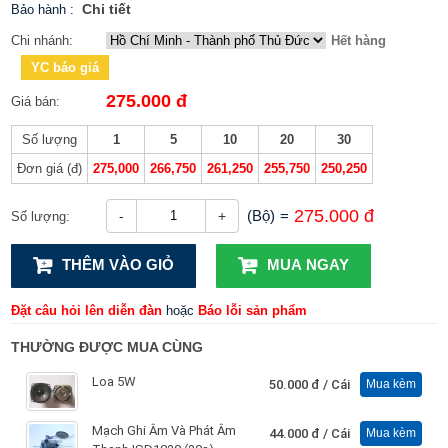
Chi tiết
Bảo hành
:
Chi nhánh:
Hết hàng
YC báo giá
275.000 đ
Giá bán:
Số lượng
1
5
10
20
30
Đơn giá (đ)
275,000
266,750
261,250
255,750
250,250
275.000 đ
(Bộ)
=
-
+
Số lượng:
THÊM VÀO GIỎ
MUA NGAY
Đặt câu hỏi lên diễn đàn
hoặc
Báo lỗi sản phẩm
THƯỜNG ĐƯỢC MUA CÙNG
Loa 5W
50.000 đ
/ Cái
Mua kèm
Mạch Ghi Âm Và Phát Âm
44.000 đ
/ Cái
Mua kèm