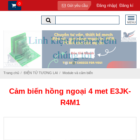
0
|
Đăng nhập
Đăng kí
Gửi yêu cầu
MENU
Trang chủ
ĐIỆN TỬ TƯƠNG LAI
Module và cảm biến
Cảm biến hồng ngoại 4 met E3JK-
R4M1