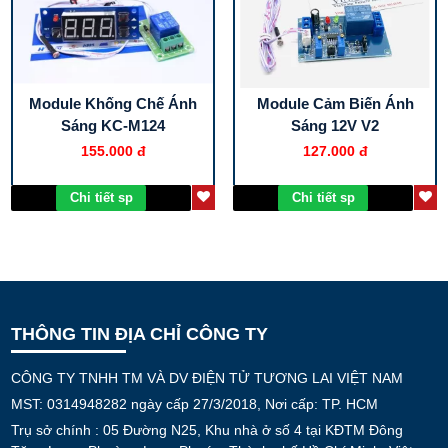
Module Khống Chế Ánh
Module Cảm Biến Ánh
Sáng KC-M124
Sáng 12V V2
155.000 đ
127.000 đ
Chi tiết sp
Chi tiết sp
THÔNG TIN ĐỊA CHỈ CÔNG TY
CÔNG TY TNHH TM VÀ DV ĐIỆN TỬ TƯƠNG LAI VIỆT NAM
MST: 0314948282 ngày cấp 27/3/2018, Nơi cấp: TP. HCM
Trụ sở chính : 05 Đường N25, Khu nhà ở số 4 tại KĐTM Đông