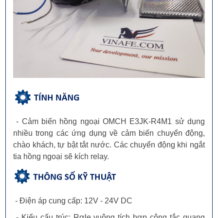
Tụ Hóa 100uF 16V 5x11mm
900 đ
/ Cái
Mua kèm
Combo Hệ Thống Chào Tự
600.000 đ
/
Mua kèm
Động
- Cảm biến hồng ngoại OMCH E3JK-R4M1 sử dụng
nhiều trong các ứng dụng về cảm biến chuyển động,
chào khách, tự bật tắt nước. Các chuyển động khi ngắt
tia hồng ngoại sẽ kích relay.
- Điện áp cung cấp: 12V - 24V DC
- Kiểu cấu trúc: Rơle vuông tích hợp công tắc quang