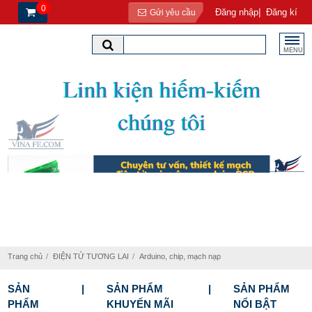
0
|
Đăng nhập
Đăng kí
Gửi yêu cầu
MENU
Trang chủ
ĐIỆN TỬ TƯƠNG LAI
Arduino, chip, mạch nạp
SẢN
SẢN PHẨM
SẢN PHẨM
PHẨM
KHUYẾN MÃI
NỔI BẬT