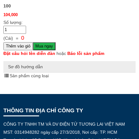
100
104,000
Số lượng:
0
(Cái)
=
Thêm vào giỏ
Mua ngay
Đặt câu hỏi lên diễn đàn
hoặc
Báo lỗi sản phẩm
Sơ đồ hướng dẫn
Sản phẩm cùng loại
THÔNG TIN ĐỊA CHỈ CÔNG TY
CÔNG TY TNHH TM VÀ DV ĐIỆN TỬ TƯƠNG LAI VIỆT NAM
MST: 0314948282 ngày cấp 27/3/2018, Nơi cấp: TP. HCM