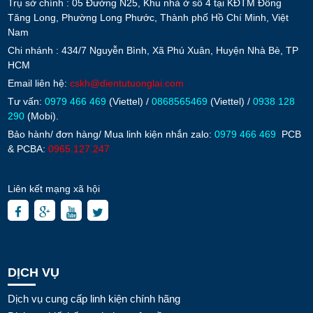
Trụ sở chính : 05 Đường N25, Khu nhà ở số 4 tại KĐTM Đông
Tăng Long, Phường Long Phước, Thành phố Hồ Chí Minh, Việt
Nam
Chi nhánh : 434/7 Nguyễn Bình, Xã Phú Xuân, Huyện Nhà Bè, TP
HCM
Email liên hệ:
cskh@dientutuonglai.com
Tư vấn:
0979 466 469
(Viettel) /
0868565469
(Viettel) /
0938 128
290
(Mobi).
Bảo hành/ đơn hàng/ Mua linh kiện nhắn zalo:
0979 466 469
PCB
& PCBA:
0965.127.247
Liên kết mạng xã hội
DỊCH VỤ
Dịch vụ cung cấp linh kiện chính hãng