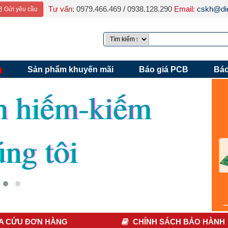
Tư vấn:
0979.466.469
/
0938.128.290
Email:
cskh@die
Gửi yêu cầu
g
Sản phẩm khuyến mãi
Báo giá PCB
Báo
A CỨU ĐƠN HÀNG
CHÍNH SÁCH BẢO HÀNH