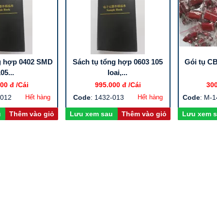
g hợp 0402 SMD
Sách tụ tổng hợp 0603 105
Gói tụ C
05...
loai,...
00 đ
/Cái
995.000 đ
/Cái
30
-012
Hết hàng
Code
: 1432-013
Hết hàng
Code
: M-
u
Thêm vào giỏ
Lưu xem sau
Thêm vào giỏ
Lưu xem 