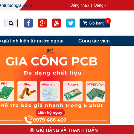
ntutuonglai.com
|
Đăng nhập
Đăng kí
0
Giỏ hàng
 giá linh kiện từ nước ngoài
Cộng tác viên
GIỎ HÀNG VÀ THANH TOÁN