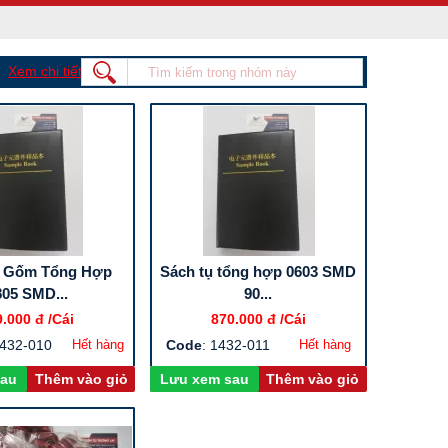
Xem chi tiết
ụ Gốm Tổng Hợp
Sách tụ tổng hợp 0603 SMD
805 SMD...
90...
9.000 đ
/Cái
870.000 đ
/Cái
1432-010
Hết hàng
Code
: 1432-011
Hết hàng
sau
Thêm vào giỏ
Lưu xem sau
Thêm vào giỏ