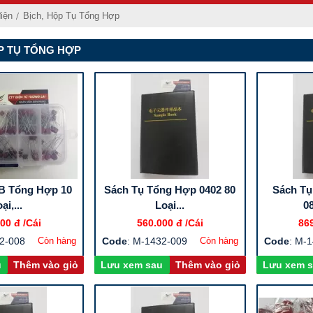
iện
Bịch, Hộp Tụ Tổng Hợp
P TỤ TỔNG HỢP
B Tổng Hợp 10
Sách Tụ Tổng Hợp 0402 80
Sách T
oại,...
Loại...
0
00 đ
/Cái
560.000 đ
/Cái
86
32-008
Còn hàng
Code
: M-1432-009
Còn hàng
Code
: M-
u
Thêm vào giỏ
Lưu xem sau
Thêm vào giỏ
Lưu xem 