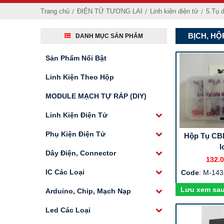
Trang chủ
ĐIỆN TỬ TƯƠNG LAI
Linh kiện điện tử
5.Tụ đ
BỊCH, HỘ
DANH MỤC SẢN PHẨM
Sản Phẩm Nổi Bật
Linh Kiện Theo Hộp
MODULE MẠCH TỰ RÁP (DIY)
Linh Kiện Điện Tử
Phụ Kiện Điện Tử
Hộp Tụ CB
l
Dây Điện, Connector
132.0
IC Các Loại
Code
: M-14
Lưu xem sa
Arduino, Chip, Mạch Nạp
Led Các Loại