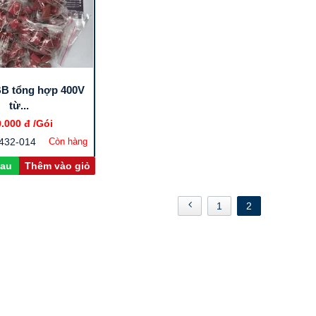
BB tổng hợp 400V
từ...
0.000 đ
/Gói
1432-014
Còn hàng
sau
Thêm vào giỏ
1
2