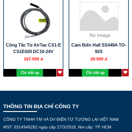
Công Tắc Từ AirTac CS1-E
Cảm Biến Hall SS449A TO-
CS1E020 DC10-24V
92S
167.500 đ
29.500 đ
Chi tiết sp
Chi tiết sp
THÔNG TIN ĐỊA CHỈ CÔNG TY
CÔNG TY TNHH TM VÀ DV ĐIỆN TỬ TƯƠNG LAI VIỆT NAM
MST: 0314948282 ngày cấp 27/3/2018, Nơi cấp: TP. HCM