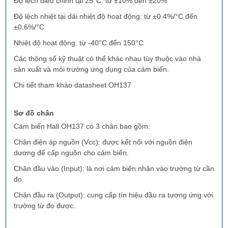
Độ lệch điều chỉnh tại 25°C: từ ±10% đến ±20%
Độ lệch nhiệt tại dải nhiệt độ hoạt động: từ ±0.4%/°C đến
±0.6%/°C
Nhiệt độ hoạt động: từ -40°C đến 150°C
Các thông số kỹ thuật có thể khác nhau tùy thuộc vào nhà
sản xuất và môi trường ứng dụng của cảm biến.
Chi tiết tham khảo datasheet OH137
Sơ đồ chân
Cảm biến Hall OH137 có 3 chân bao gồm:
Chân điện áp nguồn (Vcc): được kết nối với nguồn điện
dương để cấp nguồn cho cảm biến.
Chân đầu vào (Input): là nơi cảm biến nhận vào trường từ cần
đo.
Chân đầu ra (Output): cung cấp tín hiệu đầu ra tương ứng với
trường từ đo được.