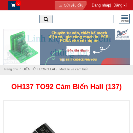
0
|
Đăng nhập
Đăng kí
Gửi yêu cầu
MENU
Trang chủ
ĐIỆN TỬ TƯƠNG LAI
Module và cảm biến
OH137 TO92 Cảm Biến Hall (137)