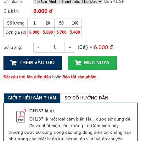
Chi nhánh:
Còn 41 SP
6.000 đ
Giá bán:
Số lượng
1
20
50
100
Đơn giá (đ)
6,000
5,880
5,700
5,400
6.000 đ
(Cái)
=
-
+
Số lượng:
THÊM VÀO GIỎ
MUA NGAY
Đặt câu hỏi lên diễn đàn
hoặc
Báo lỗi sản phẩm
GIỚI THIỆU SẢN PHẨM
SƠ ĐỒ HƯỚNG DẪN
OH137 là gì
OH137 là một loại cảm biến Hall, được sử dụng để
đo và phát hiện các trường từ. Cảm biến này
thường được sử dụng trong các ứng dụng điện tử, chẳng hạn
như trong các thiết bị đo lưu lượng, đo vị trí và đo chuyển