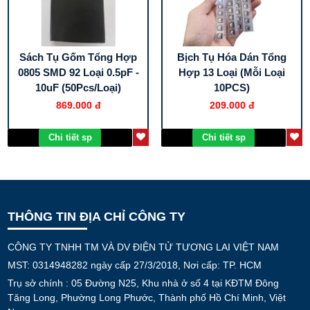
Sách Tụ Gốm Tổng Hợp
Bịch Tụ Hóa Dán Tổng
0805 SMD 92 Loại 0.5pF -
Hợp 13 Loại (Mỗi Loại
10uF (50Pcs/Loại)
10PCS)
869.000 đ
209.000 đ
Chi tiết sp
Chi tiết sp
THÔNG TIN ĐỊA CHỈ CÔNG TY
CÔNG TY TNHH TM VÀ DV ĐIỆN TỬ TƯƠNG LAI VIỆT NAM
MST: 0314948282 ngày cấp 27/3/2018, Nơi cấp: TP. HCM
Trụ sở chính : 05 Đường N25, Khu nhà ở số 4 tại KĐTM Đông
Tăng Long, Phường Long Phước, Thành phố Hồ Chí Minh, Việt