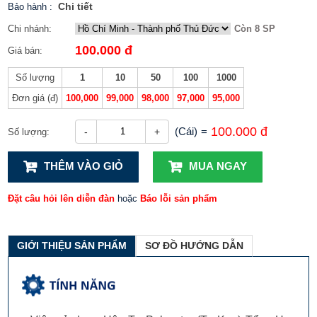
Chi tiết
Bảo hành
:
Chi nhánh:
Còn 8 SP
100.000 đ
Giá bán:
Số lượng
1
10
50
100
1000
Đơn giá (đ)
100,000
99,000
98,000
97,000
95,000
100.000 đ
(Cái)
=
-
+
Số lượng:
THÊM VÀO GIỎ
MUA NGAY
Đặt câu hỏi lên diễn đàn
hoặc
Báo lỗi sản phẩm
GIỚI THIỆU SẢN PHẨM
SƠ ĐỒ HƯỚNG DẪN