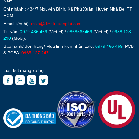
Nam
Chi nhánh : 434/7 Nguyễn Bình, Xã Phú Xuân, Huyện Nhà Bè, TP
HCM
Email liên hệ:
cskh@dientutuonglai.com
Tư vấn:
0979 466 469
(Viettel) /
0868565469
(Viettel) /
0938 128
290
(Mobi).
Bảo hành/ đơn hàng/ Mua linh kiện nhắn zalo:
0979 466 469
PCB
& PCBA:
0965.127.247
Liên kết mạng xã hội