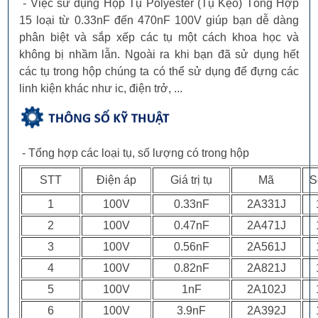
- Việc sử dụng Hộp Tụ Polyester (Tụ Kẹo) Tổng Hợp
15 loại từ 0.33nF đến 470nF 100V giúp bạn dễ dàng
phân biệt và sắp xếp các tụ một cách khoa học và
không bị nhầm lẫn. Ngoài ra khi bạn đã sử dụng hết
các tụ trong hộp chúng ta có thể sử dụng để đựng các
linh kiện khác như ic, điện trở, ...
- Tổng hợp các loại tụ, số lượng có trong hộp
STT
Điện áp
Giá trị tụ
Mã
S
1
100V
0.33nF
2A331J
2
100V
0.47nF
2A471J
3
100V
0.56nF
2A561J
4
100V
0.82nF
2A821J
5
100V
1nF
2A102J
6
100V
3.9nF
2A392J