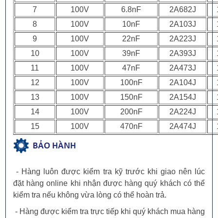
7
100V
6.8nF
2A682J
8
100V
10nF
2A103J
9
100V
22nF
2A223J
10
100V
39nF
2A393J
11
100V
47nF
2A473J
12
100V
100nF
2A104J
13
100V
150nF
2A154J
14
100V
200nF
2A224J
15
100V
470nF
2A474J
- Hàng luôn được kiểm tra kỹ trước khi giao nên lúc
đặt hàng online khi nhận được hàng quý khách có thể
kiểm tra nếu không vừa lòng có thể hoàn trả.
- Hàng được kiểm tra trực tiếp khi quý khách mua hàng