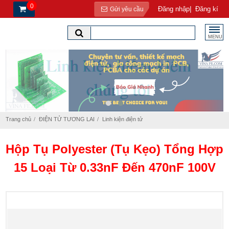
0
|
Đăng nhập
Đăng kí
Gửi yêu cầu
MENU
Trang chủ
ĐIỆN TỬ TƯƠNG LAI
Linh kiện điện tử
Hộp Tụ Polyester (Tụ Kẹo) Tổng Hợp
15 Loại Từ 0.33nF Đến 470nF 100V