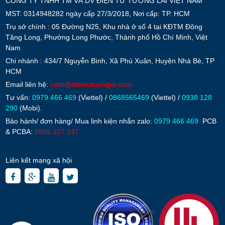
CÔNG TY TNHH TM VÀ DV ĐIỆN TỬ TƯƠNG LAI VIỆT NAM
MST: 0314948282 ngày cấp 27/3/2018, Nơi cấp: TP. HCM
Trụ sở chính : 05 Đường N25, Khu nhà ở số 4 tại KĐTM Đông
Tăng Long, Phường Long Phước, Thành phố Hồ Chí Minh, Việt
Nam
Chi nhánh : 434/7 Nguyễn Bình, Xã Phú Xuân, Huyện Nhà Bè, TP
HCM
Email liên hệ:
cskh@dientutuonglai.com
Tư vấn:
0979 466 469
(Viettel) /
0868565469
(Viettel) /
0938 128
290
(Mobi).
Bảo hành/ đơn hàng/ Mua linh kiện nhắn zalo:
0979 466 469
PCB
& PCBA:
0965.127.247
Liên kết mạng xã hội