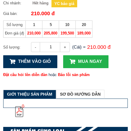
Chi nhánh:
Hết hàng
YC báo giá
210.000 đ
Giá bán:
Số lượng
1
5
10
20
Đơn giá (đ)
210,000
205,800
199,500
189,000
210.000 đ
(Cái)
=
-
+
Số lượng:
THÊM VÀO GIỎ
MUA NGAY
Đặt câu hỏi lên diễn đàn
hoặc
Báo lỗi sản phẩm
GIỚI THIỆU SẢN PHẨM
SƠ ĐỒ HƯỚNG DẪN
SẢN PHẨM CÙNG LOẠI