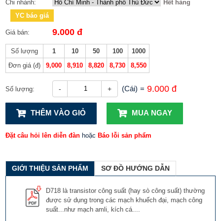
Chi nhánh:
Hết hàng
YC báo giá
9.000 đ
Giá bán:
Số lượng
1
10
50
100
1000
Đơn giá (đ)
9,000
8,910
8,820
8,730
8,550
9.000 đ
(Cái)
=
-
+
Số lượng:
THÊM VÀO GIỎ
MUA NGAY
Đặt câu hỏi lên diễn đàn
hoặc
Báo lỗi sản phẩm
GIỚI THIỆU SẢN PHẨM
SƠ ĐỒ HƯỚNG DẪN
D718 là transistor công suất (hay sò công suất) thường
được sử dụng trong các mạch khuếch đại, mạch công
suất...như mạch amli, kích cá....