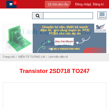
0
|
Đăng nhập
Đăng kí
Gửi yêu cầu
MENU
Trang chủ
ĐIỆN TỬ TƯƠNG LAI
Linh kiện điện tử
Transistor 2SD718 TO247