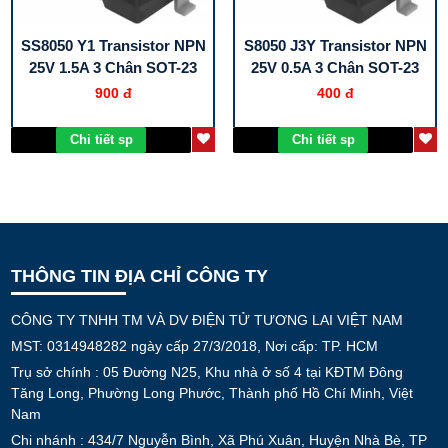
SS8050 Y1 Transistor NPN
S8050 J3Y Transistor NPN
25V 1.5A 3 Chân SOT-23
25V 0.5A 3 Chân SOT-23
900 đ
400 đ
Chi tiết sp
Chi tiết sp
THÔNG TIN ĐỊA CHỈ CÔNG TY
CÔNG TY TNHH TM VÀ DV ĐIỆN TỬ TƯƠNG LAI VIỆT NAM
MST: 0314948282 ngày cấp 27/3/2018, Nơi cấp: TP. HCM
Trụ sở chính : 05 Đường N25, Khu nhà ở số 4 tại KĐTM Đông
Tăng Long, Phường Long Phước, Thành phố Hồ Chí Minh, Việt
Nam
Chi nhánh : 434/7 Nguyễn Bình, Xã Phú Xuân, Huyện Nhà Bè, TP