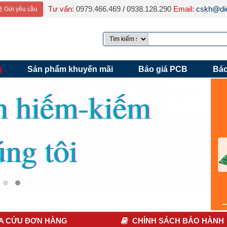
Tư vấn:
0979.466.469
/
0938.128.290
Email:
cskh@die
Gửi yêu cầu
g
Sản phẩm khuyến mãi
Báo giá PCB
Báo
A CỨU ĐƠN HÀNG
CHÍNH SÁCH BẢO HÀNH