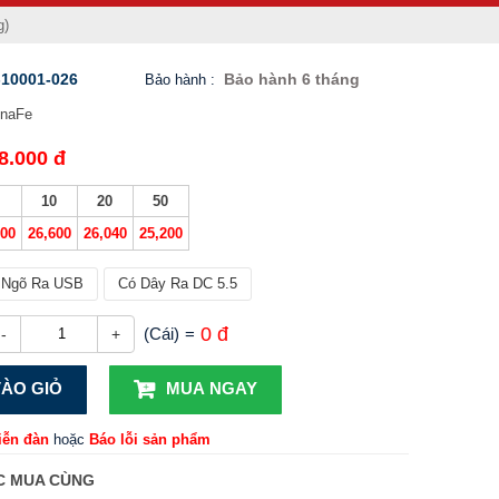
g)
10001-026
Bảo hành 6 tháng
Bảo hành
:
inaFe
8.000 đ
10
20
50
000
26,600
26,040
25,200
Ngõ Ra USB
Có Dây Ra DC 5.5
0 đ
(Cái)
=
-
+
ÀO GIỎ
MUA NGAY
iễn đàn
hoặc
Báo lỗi sản phẩm
 MUA CÙNG