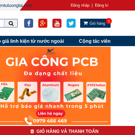
ntutuonglai.com
|
Đăng nhập
Đăng kí
0
Giỏ hàng
 giá linh kiện từ nước ngoài
Cộng tác viên
GIỎ HÀNG VÀ THANH TOÁN