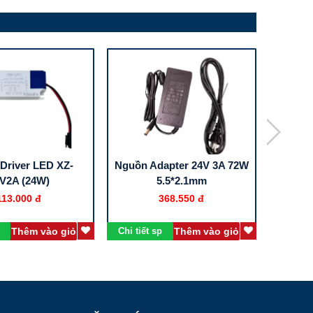
Driver LED XZ-
Nguồn Adapter 24V 3A 72W
Nguồn
V2A (24W)
5.5*2.1mm
113.000 đ
368.550 đ
Thêm vào giỏ
Chi tiết sp
Thêm vào giỏ
Chi tiết