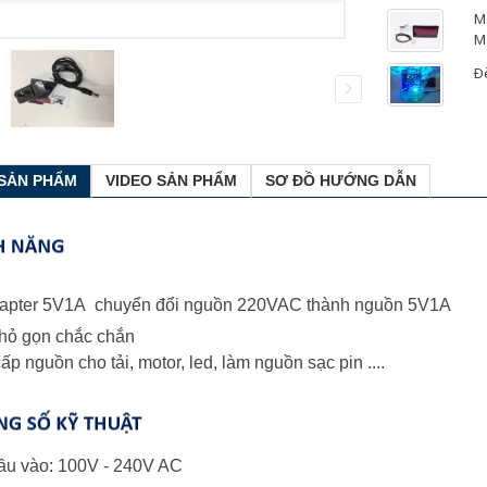
M
M
Đ
M
C
 SẢN PHẨM
VIDEO SẢN PHẨM
SƠ ĐỒ HƯỚNG DẪN
M
Độ
G
M
M
dapter 5V1A chuyển đổi nguồn 220VAC thành nguồn 5V1A
nhỏ gọn chắc chắn
ấp nguồn cho tải, motor, led, làm nguồn sạc pin ....
đầu vào: 100V - 240V AC