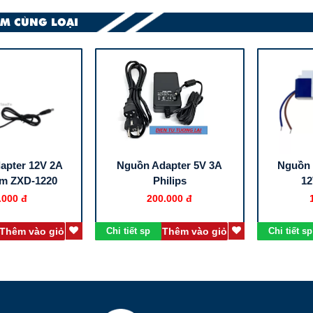
M CÙNG LOẠI
apter 12V 2A
Nguồn Adapter 5V 3A
Nguồn 
mm ZXD-1220
Philips
12
.000 đ
200.000 đ
Thêm vào giỏ
Chi tiết sp
Thêm vào giỏ
Chi tiết sp