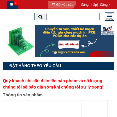
0
|
Đăng nhập
Đăng kí
Gửi yêu cầu
MENU
ĐẶT HÀNG THEO YÊU CẦU
Quý khách chỉ cần điền tên sản phẩm và số lượng,
chúng tôi sẽ báo giá sớm khi chúng tôi xử lý xong!
Thông tin sản phẩm