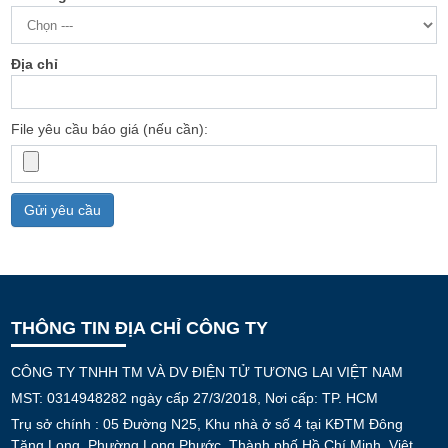
Địa chỉ
File yêu cầu báo giá (nếu cần):
Gửi yêu cầu
THÔNG TIN ĐỊA CHỈ CÔNG TY
CÔNG TY TNHH TM VÀ DV ĐIỆN TỬ TƯƠNG LAI VIỆT NAM
MST: 0314948282 ngày cấp 27/3/2018, Nơi cấp: TP. HCM
Trụ sở chính : 05 Đường N25, Khu nhà ở số 4 tại KĐTM Đông
Tăng Long, Phường Long Phước, Thành phố Hồ Chí Minh, Việt